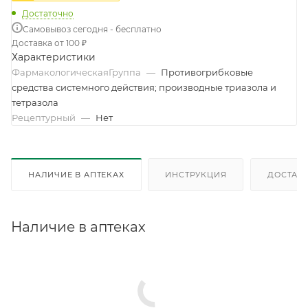
Достаточно
Самовывоз сегодня - бесплатно
Доставка от 100 ₽
Характеристики
ФармакологическаяГруппа
—
Противогрибковые
средства системного действия; производные триазола и
тетразола
Рецептурный
—
Нет
НАЛИЧИЕ В АПТЕКАХ
ИНСТРУКЦИЯ
ДОСТАВК
Наличие в аптеках