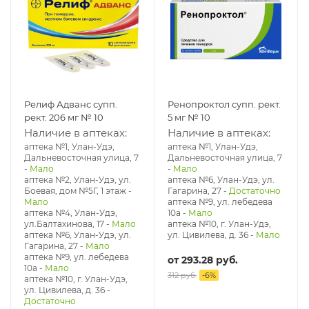
Релиф Адванс супп.
Ренопроктол супп. рект.
рект. 206 мг № 10
5 мг № 10
Наличие в аптеках:
Наличие в аптеках:
аптека №1, Улан-Удэ,
аптека №1, Улан-Удэ,
Дальневосточная улица, 7
Дальневосточная улица, 7
-
Мало
-
Мало
аптека №2, Улан-Удэ, ул.
аптека №6, Улан-Удэ, ул.
Боевая, дом №5Г, 1 этаж
-
Гагарина, 27
-
Достаточно
Мало
аптека №9, ул. лебедева
аптека №4, Улан-Удэ,
10а
-
Мало
ул.Балтахинова, 17
-
Мало
аптека №10, г. Улан-Удэ,
аптека №6, Улан-Удэ, ул.
ул. Цивилева, д. 36
-
Мало
Гагарина, 27
-
Мало
аптека №9, ул. лебедева
от
293.28 руб.
10а
-
Мало
312 руб.
-
6
%
аптека №10, г. Улан-Удэ,
ул. Цивилева, д. 36
-
Достаточно