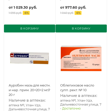
от
1 029.30 руб.
от
977.60 руб.
1 095 руб.
-
6
%
1 040 руб.
-
6
%
В КОРЗИНУ
В КОРЗИНУ
Ауробин мазь для местн.
Облепиховое масло
и нар. прим. 20+20+2 мг/г
супп. рект. № 10
20 г
Наличие в аптеках:
Наличие в аптеках:
аптека №1, Улан-Удэ,
Дальневосточная улица, 7
аптека №1, Улан-Удэ,
-
Достаточно
Дальневосточная улица, 7