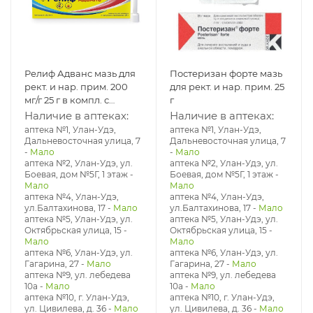
Релиф Адванс мазь для
Постеризан форте мазь
рект. и нар. прим. 200
для рект. и нар. прим. 25
мг/г 25 г в компл. с
г
аппликатором
Наличие в аптеках:
Наличие в аптеках:
аптека №1, Улан-Удэ,
аптека №1, Улан-Удэ,
Дальневосточная улица, 7
Дальневосточная улица, 7
-
Мало
-
Мало
аптека №2, Улан-Удэ, ул.
аптека №2, Улан-Удэ, ул.
Боевая, дом №5Г, 1 этаж
-
Боевая, дом №5Г, 1 этаж
-
Мало
Мало
аптека №4, Улан-Удэ,
аптека №4, Улан-Удэ,
ул.Балтахинова, 17
-
Мало
ул.Балтахинова, 17
-
Мало
аптека №5, Улан-Удэ, ул. ​
аптека №5, Улан-Удэ, ул. ​
Октябрьская улица, 15
-
Октябрьская улица, 15
-
Мало
Мало
аптека №6, Улан-Удэ, ул.
аптека №6, Улан-Удэ, ул.
Гагарина, 27
-
Мало
Гагарина, 27
-
Мало
аптека №9, ул. лебедева
аптека №9, ул. лебедева
10а
-
Мало
10а
-
Мало
аптека №10, г. Улан-Удэ,
аптека №10, г. Улан-Удэ,
ул. Цивилева, д. 36
-
Мало
ул. Цивилева, д. 36
-
Мало