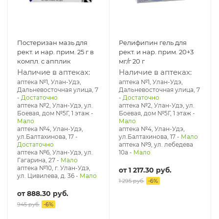
Постеризан мазь для
Релифипин гель для
рект. и нар. прим. 25 г в
рект. и нар. прим. 20+3
компл. с апплик
мг/г 20 г
Наличие в аптеках:
Наличие в аптеках:
аптека №1, Улан-Удэ,
аптека №1, Улан-Удэ,
Дальневосточная улица, 7
Дальневосточная улица, 7
-
Достаточно
-
Достаточно
аптека №2, Улан-Удэ, ул.
аптека №2, Улан-Удэ, ул.
Боевая, дом №5Г, 1 этаж
-
Боевая, дом №5Г, 1 этаж
-
Мало
Мало
аптека №4, Улан-Удэ,
аптека №4, Улан-Удэ,
ул.Балтахинова, 17
-
ул.Балтахинова, 17
-
Мало
Достаточно
аптека №9, ул. лебедева
аптека №6, Улан-Удэ, ул.
10а
-
Мало
Гагарина, 27
-
Мало
аптека №10, г. Улан-Удэ,
от
1 217.30 руб.
ул. Цивилева, д. 36
-
Мало
1 295 руб.
-
6
%
от
888.30 руб.
945 руб.
-
6
%