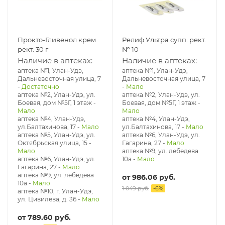
Прокто-Гливенол крем
Релиф Ультра супп. рект.
рект. 30 г
№ 10
Наличие в аптеках:
Наличие в аптеках:
аптека №1, Улан-Удэ,
аптека №1, Улан-Удэ,
Дальневосточная улица, 7
Дальневосточная улица, 7
-
Достаточно
-
Мало
аптека №2, Улан-Удэ, ул.
аптека №2, Улан-Удэ, ул.
Боевая, дом №5Г, 1 этаж
-
Боевая, дом №5Г, 1 этаж
-
Мало
Мало
аптека №4, Улан-Удэ,
аптека №4, Улан-Удэ,
ул.Балтахинова, 17
-
Мало
ул.Балтахинова, 17
-
Мало
аптека №5, Улан-Удэ, ул. ​
аптека №6, Улан-Удэ, ул.
Октябрьская улица, 15
-
Гагарина, 27
-
Мало
Мало
аптека №9, ул. лебедева
аптека №6, Улан-Удэ, ул.
10а
-
Мало
Гагарина, 27
-
Мало
аптека №9, ул. лебедева
от
986.06 руб.
10а
-
Мало
1 049 руб.
-
6
%
аптека №10, г. Улан-Удэ,
ул. Цивилева, д. 36
-
Мало
от
789.60 руб.