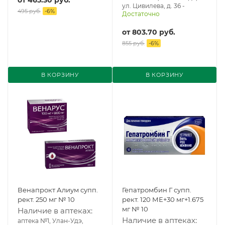
от
465.30 руб.
ул. Цивилева, д. 36
-
495 руб.
-
6
%
Достаточно
от
803.70 руб.
855 руб.
-
6
%
В КОРЗИНУ
В КОРЗИНУ
Венапрокт Алиум супп.
Гепатромбин Г супп.
рект. 250 мг № 10
рект. 120 МЕ+30 мг+1.675
мг № 10
Наличие в аптеках:
Наличие в аптеках:
аптека №1, Улан-Удэ,