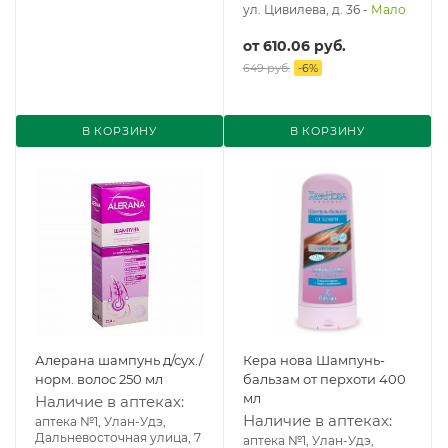
ул. Цивилева, д. 36
-
Мало
от
610.06 руб.
649 руб.
-
6
%
В КОРЗИНУ
В КОРЗИНУ
Алерана шампунь д/сух./
Кера нова Шампунь-
норм. волос 250 мл
бальзам от перхоти 400
мл
Наличие в аптеках:
Наличие в аптеках:
аптека №1, Улан-Удэ,
Дальневосточная улица, 7
аптека №1, Улан-Удэ,