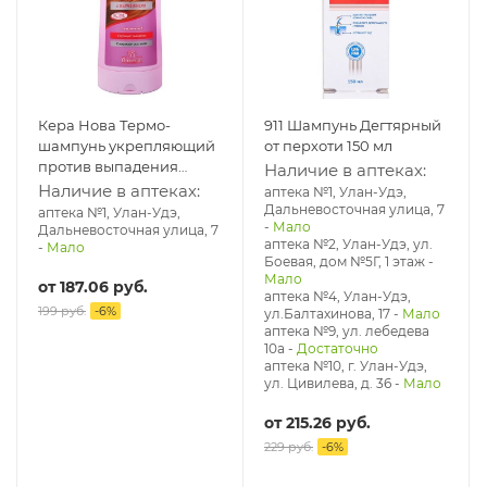
Кера Нова Термо-
911 Шампунь Дегтярный
шампунь укрепляющий
от перхоти 150 мл
против выпадения
Наличие в аптеках:
волос 400 мл
Наличие в аптеках:
аптека №1, Улан-Удэ,
Дальневосточная улица, 7
аптека №1, Улан-Удэ,
-
Мало
Дальневосточная улица, 7
аптека №2, Улан-Удэ, ул.
-
Мало
Боевая, дом №5Г, 1 этаж
-
Мало
от
187.06 руб.
аптека №4, Улан-Удэ,
199 руб.
-
6
%
ул.Балтахинова, 17
-
Мало
аптека №9, ул. лебедева
10а
-
Достаточно
аптека №10, г. Улан-Удэ,
ул. Цивилева, д. 36
-
Мало
от
215.26 руб.
229 руб.
-
6
%