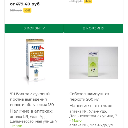
620 руб.
-
6
%
от
479.40 руб.
510 руб.
-
6
%
В КОРЗИНУ
В КОРЗИНУ
911 Бальзам луковый
Себозол шампунь от
против выпадения
перхоти 200 мл
волос и облысения 150
Наличие в аптеках:
мл
Наличие в аптеках:
аптека №1, Улан-Удэ,
Дальневосточная улица, 7
аптека №1, Улан-Удэ,
-
Мало
Дальневосточная улица, 7
аптека №2, Улан-Удэ, ул.
-
Мало