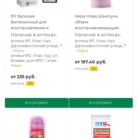
911 Бальзам
Кера Нова Шампунь
Витаминный для
объем
восстановления и
восстанавливающий
питания волос 150 мл
400 мл
Наличие в аптеках:
Наличие в аптеках:
аптека №1, Улан-Удэ,
аптека №1, Улан-Удэ,
Дальневосточная улица, 7
Дальневосточная улица, 7
-
Мало
-
Мало
аптека №2, Улан-Удэ, ул.
Боевая, дом №5Г, 1 этаж
-
от
197.40 руб.
Мало
210 руб.
-
6
%
от
235 руб.
250 руб.
-
6
%
В КОРЗИНУ
В КОРЗИНУ