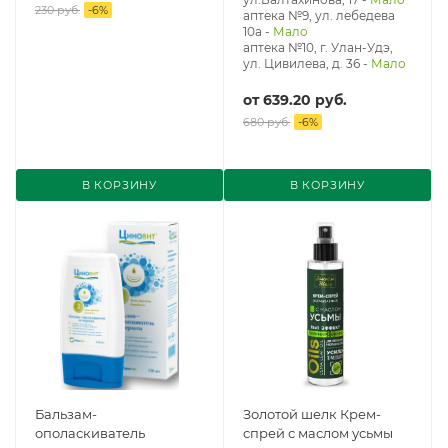
230 руб.
-
6
%
аптека №9, ул. лебедева
10а
-
Мало
аптека №10, г. Улан-Удэ,
ул. Цивилева, д. 36
-
Мало
от
639.20 руб.
680 руб.
-
6
%
В КОРЗИНУ
В КОРЗИНУ
Бальзам-
Золотой шелк Крем-
ополаскиватель
спрей с маслом усьмы