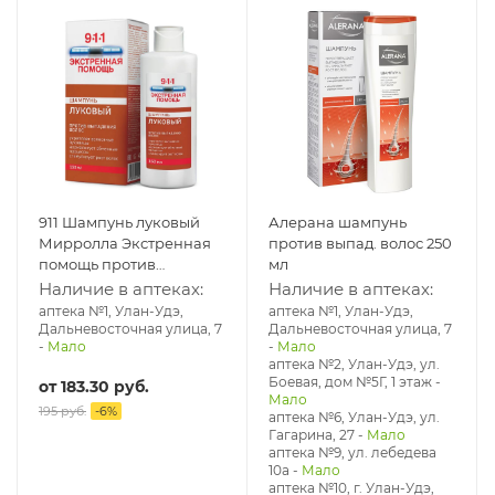
911 Шампунь луковый
Алерана шампунь
Мирролла Экстренная
против выпад. волос 250
помощь против
мл
выпадения волос и
Наличие в аптеках:
Наличие в аптеках:
облысения 150 мл
аптека №1, Улан-Удэ,
аптека №1, Улан-Удэ,
Дальневосточная улица, 7
Дальневосточная улица, 7
-
Мало
-
Мало
аптека №2, Улан-Удэ, ул.
Боевая, дом №5Г, 1 этаж
-
от
183.30 руб.
Мало
195 руб.
-
6
%
аптека №6, Улан-Удэ, ул.
Гагарина, 27
-
Мало
аптека №9, ул. лебедева
10а
-
Мало
аптека №10, г. Улан-Удэ,