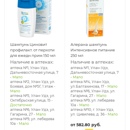
Шампунь Циновит
Алерана шампунь
профилакт. от перхоти
Интенсивное питание
для ежедн.прим.150 мл
250 мл
Наличие в аптеках:
Наличие в аптеках:
аптека №1, Улан-Удэ,
аптека №1, Улан-Удэ,
Дальневосточная улица, 7
Дальневосточная улица, 7
-
Мало
-
Мало
аптека №2, Улан-Удэ, ул.
аптека №4, Улан-Удэ,
Боевая, дом №5Г, 1 этаж
-
ул.Балтахинова, 17
-
Мало
Мало
аптека №6, Улан-Удэ, ул.
аптека №5, Улан-Удэ, ул. ​
Гагарина, 27
-
Мало
Октябрьская улица, 15
-
аптека №9, ул. лебедева
Достаточно
10а
-
Мало
аптека №6, Улан-Удэ, ул.
аптека №10, г. Улан-Удэ,
Гагарина, 27
-
Мало
ул. Цивилева, д. 36
-
Мало
аптека №9, ул. лебедева
10а
-
Мало
от
582.80 руб.