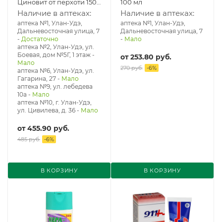
Циновит от перхоти 150
100 мл
мл
Наличие в аптеках:
Наличие в аптеках:
аптека №1, Улан-Удэ,
аптека №1, Улан-Удэ,
Дальневосточная улица, 7
Дальневосточная улица, 7
-
Достаточно
-
Мало
аптека №2, Улан-Удэ, ул.
Боевая, дом №5Г, 1 этаж
-
от
253.80 руб.
Мало
270 руб.
-
6
%
аптека №6, Улан-Удэ, ул.
Гагарина, 27
-
Мало
аптека №9, ул. лебедева
10а
-
Мало
аптека №10, г. Улан-Удэ,
ул. Цивилева, д. 36
-
Мало
от
455.90 руб.
485 руб.
-
6
%
В КОРЗИНУ
В КОРЗИНУ