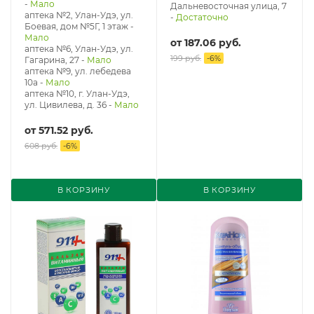
-
Мало
Дальневосточная улица, 7
аптека №2, Улан-Удэ, ул.
-
Достаточно
Боевая, дом №5Г, 1 этаж
-
Мало
от
187.06 руб.
аптека №6, Улан-Удэ, ул.
199 руб.
-
6
%
Гагарина, 27
-
Мало
аптека №9, ул. лебедева
10а
-
Мало
аптека №10, г. Улан-Удэ,
ул. Цивилева, д. 36
-
Мало
от
571.52 руб.
608 руб.
-
6
%
В КОРЗИНУ
В КОРЗИНУ