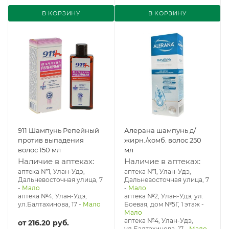
В КОРЗИНУ
В КОРЗИНУ
911 Шампунь Репейный
Алерана шампунь д/
против выпадения
жирн./комб. волос 250
волос 150 мл
мл
Наличие в аптеках:
Наличие в аптеках:
аптека №1, Улан-Удэ,
аптека №1, Улан-Удэ,
Дальневосточная улица, 7
Дальневосточная улица, 7
-
Мало
-
Мало
аптека №4, Улан-Удэ,
аптека №2, Улан-Удэ, ул.
ул.Балтахинова, 17
-
Мало
Боевая, дом №5Г, 1 этаж
-
Мало
аптека №4, Улан-Удэ,
от
216.20 руб.
ул.Балтахинова, 17
-
Мало