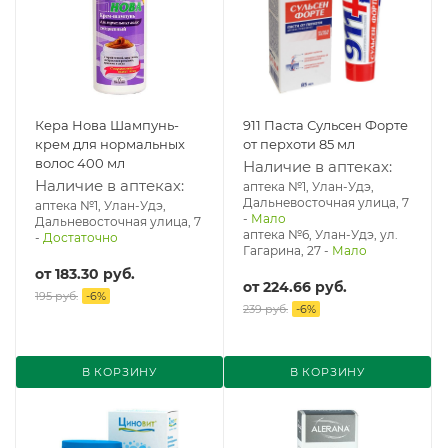
Кера Нова Шампунь-
911 Паста Сульсен Форте
крем для нормальных
от перхоти 85 мл
волос 400 мл
Наличие в аптеках:
Наличие в аптеках:
аптека №1, Улан-Удэ,
Дальневосточная улица, 7
аптека №1, Улан-Удэ,
-
Мало
Дальневосточная улица, 7
аптека №6, Улан-Удэ, ул.
-
Достаточно
Гагарина, 27
-
Мало
от
183.30 руб.
от
224.66 руб.
195 руб.
-
6
%
239 руб.
-
6
%
В КОРЗИНУ
В КОРЗИНУ