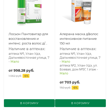
Лосьон Пантовигар для
Алерана маска д/волос
восстановления и
интенсивное питание
интенс. роста волос д/
150 мл
женщин Growtest
Наличие в аптеках:
Наличие в аптеках:
Formula 100 мл
аптека №1, Улан-Удэ,
аптека №1, Улан-Удэ,
Дальневосточная улица, 7
Дальневосточная улица, 7
-
Мало
-
Мало
аптека №2, Улан-Удэ, ул.
Боевая, дом №5Г, 1 этаж
-
от
998.28 руб.
Мало
1 062 руб.
-
6
%
от
705 руб.
750 руб.
-
6
%
В КОРЗИНУ
В КОРЗИНУ