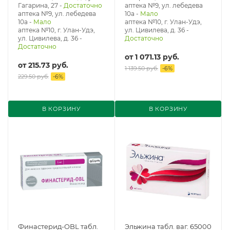
Гагарина, 27
-
Достаточно
аптека №9, ул. лебедева
аптека №9, ул. лебедева
10а
-
Мало
10а
-
Мало
аптека №10, г. Улан-Удэ,
аптека №10, г. Улан-Удэ,
ул. Цивилева, д. 36
-
ул. Цивилева, д. 36
-
Достаточно
Достаточно
от
1 071.13 руб.
от
215.73 руб.
1 139.50 руб.
-
6
%
229.50 руб.
-
6
%
В КОРЗИНУ
В КОРЗИНУ
Финастерид-OBL табл.
Эльжина табл. ваг. 65000