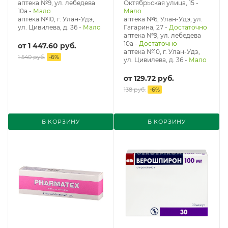
аптека №9, ул. лебедева
Октябрьская улица, 15
-
10а
-
Мало
Мало
аптека №10, г. Улан-Удэ,
аптека №6, Улан-Удэ, ул.
ул. Цивилева, д. 36
-
Мало
Гагарина, 27
-
Достаточно
аптека №9, ул. лебедева
10а
-
Достаточно
от
1 447.60 руб.
аптека №10, г. Улан-Удэ,
1 540 руб.
-
6
%
ул. Цивилева, д. 36
-
Мало
от
129.72 руб.
138 руб.
-
6
%
В КОРЗИНУ
В КОРЗИНУ