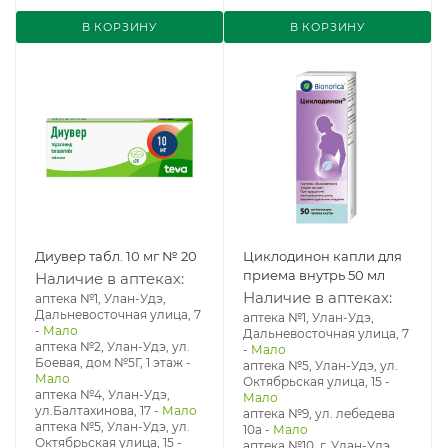
В КОРЗИНУ
В КОРЗИНУ
Диувер табл. 10 мг № 20
Циклодинон капли для
приема внутрь 50 мл
Наличие в аптеках:
Наличие в аптеках:
аптека №1, Улан-Удэ,
Дальневосточная улица, 7
аптека №1, Улан-Удэ,
-
Мало
Дальневосточная улица, 7
аптека №2, Улан-Удэ, ул.
-
Мало
Боевая, дом №5Г, 1 этаж
-
аптека №5, Улан-Удэ, ул. ​
Мало
Октябрьская улица, 15
-
аптека №4, Улан-Удэ,
Мало
ул.Балтахинова, 17
-
Мало
аптека №9, ул. лебедева
аптека №5, Улан-Удэ, ул. ​
10а
-
Мало
Октябрьская улица, 15
-
аптека №10, г. Улан-Удэ,