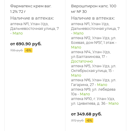
Фарматекс крем ваг.
Верошпирон капс. 100
1.2% 72 г
мг № 30
Наличие в аптеках:
Наличие в аптеках:
аптека №1, Улан-Удэ,
аптека №1, Улан-Удэ,
Дальневосточная улица, 7
Дальневосточная улица, 7
-
Мало
-
Мало
аптека №2, Улан-Удэ, ул.
Боевая, дом №5Г, 1 этаж
-
от
690.90 руб.
Мало
735 руб.
-
6
%
аптека №4, Улан-Удэ,
ул.Балтахинова, 17
-
Достаточно
аптека №5, Улан-Удэ, ул. ​
Октябрьская улица, 15
-
Мало
аптека №6, Улан-Удэ, ул.
Гагарина, 27
-
Мало
аптека №9, ул. лебедева
10а
-
Мало
аптека №10, г. Улан-Удэ,
ул. Цивилева, д. 36
-
Мало
от
349.68 руб.
372 руб.
-
6
%