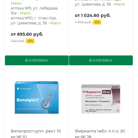
Мало
ул. Цивилева, д. 36
-
Мало
аптека №9, ул. лебедева
10а
-
Мало
от
1 024.60 руб.
аптека №10, г. Улан-Удэ,
1 090 руб.
-
6
%
ул. Цивилева, д. 36
-
Мало
от
695.60 руб.
740 руб.
-
6
%
В КОРЗИНУ
В КОРЗИНУ
Витапрост супп. рект. 10
Фириалта табл. п.п.о. 20
мг № 10
мг № 28