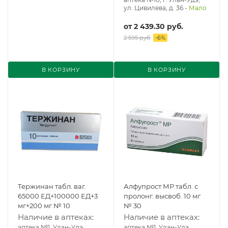
ул. Цивилева, д. 36
-
Мало
от
2 439.30 руб.
2 595 руб.
-
6
%
В КОРЗИНУ
В КОРЗИНУ
Тержинан табл. ваг.
Алфупрост МР табл. с
65000 ЕД+100000 ЕД+3
пролонг. высвоб. 10 мг
мг+200 мг № 10
№ 30
Наличие в аптеках:
Наличие в аптеках:
аптека №1, Улан-Удэ,
аптека №1, Улан-Удэ,