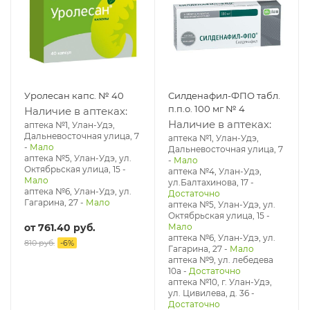
Уролесан капс. № 40
Силденафил-ФПО табл.
п.п.о. 100 мг № 4
Наличие в аптеках:
Наличие в аптеках:
аптека №1, Улан-Удэ,
Дальневосточная улица, 7
аптека №1, Улан-Удэ,
-
Мало
Дальневосточная улица, 7
аптека №5, Улан-Удэ, ул. ​
-
Мало
Октябрьская улица, 15
-
аптека №4, Улан-Удэ,
Мало
ул.Балтахинова, 17
-
аптека №6, Улан-Удэ, ул.
Достаточно
Гагарина, 27
-
Мало
аптека №5, Улан-Удэ, ул. ​
Октябрьская улица, 15
-
от
761.40 руб.
Мало
аптека №6, Улан-Удэ, ул.
810 руб.
-
6
%
Гагарина, 27
-
Мало
аптека №9, ул. лебедева
10а
-
Достаточно
аптека №10, г. Улан-Удэ,
ул. Цивилева, д. 36
-
Достаточно