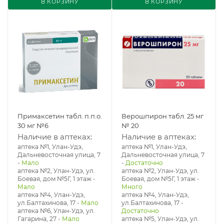
В КОРЗИНУ
В КОРЗИНУ
Примаксетин табл. п.п.о.
Верошпирон табл. 25 мг
30 мг №6
№ 20
Наличие в аптеках:
Наличие в аптеках:
аптека №1, Улан-Удэ,
аптека №1, Улан-Удэ,
Дальневосточная улица, 7
Дальневосточная улица, 7
-
Мало
-
Достаточно
аптека №2, Улан-Удэ, ул.
аптека №2, Улан-Удэ, ул.
Боевая, дом №5Г, 1 этаж
-
Боевая, дом №5Г, 1 этаж
-
Мало
Много
аптека №4, Улан-Удэ,
аптека №4, Улан-Удэ,
ул.Балтахинова, 17
-
Мало
ул.Балтахинова, 17
-
аптека №6, Улан-Удэ, ул.
Достаточно
Гагарина, 27
-
Мало
аптека №5, Улан-Удэ, ул. ​