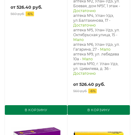
аптека №2, Улан-Удэ, ул.
Боевая, дом №5Г, 1 этаж
-
от
526.40 руб.
Достаточно
560 руб.
-
6
%
аптека №4, Улан-Удэ,
ул.Балтахинова, 17
-
Достаточно
аптека №5, Улан-Удэ, ул. ​
Октябрьская улица, 15
-
Мало
аптека №6, Улан-Удэ, ул.
Гагарина, 27
-
Мало
аптека №9, ул. лебедева
10а
-
Мало
аптека №10, г. Улан-Удэ,
ул. Цивилева, д. 36
-
Достаточно
от
526.40 руб.
560 руб.
-
6
%
В КОРЗИНУ
В КОРЗИНУ