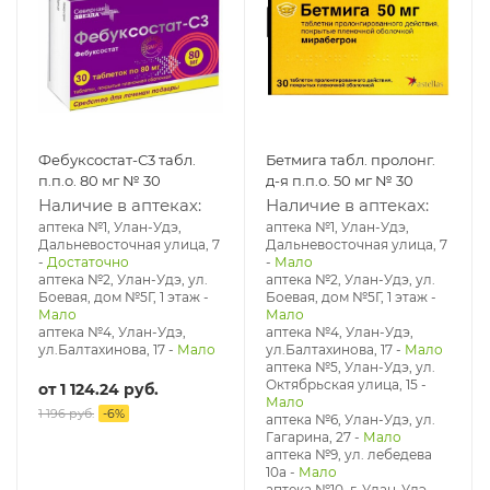
Фебуксостат-С3 табл.
Бетмига табл. пролонг.
п.п.о. 80 мг № 30
д-я п.п.о. 50 мг № 30
Наличие в аптеках:
Наличие в аптеках:
аптека №1, Улан-Удэ,
аптека №1, Улан-Удэ,
Дальневосточная улица, 7
Дальневосточная улица, 7
-
Достаточно
-
Мало
аптека №2, Улан-Удэ, ул.
аптека №2, Улан-Удэ, ул.
Боевая, дом №5Г, 1 этаж
-
Боевая, дом №5Г, 1 этаж
-
Мало
Мало
аптека №4, Улан-Удэ,
аптека №4, Улан-Удэ,
ул.Балтахинова, 17
-
Мало
ул.Балтахинова, 17
-
Мало
аптека №5, Улан-Удэ, ул. ​
Октябрьская улица, 15
-
от
1 124.24 руб.
Мало
1 196 руб.
-
6
%
аптека №6, Улан-Удэ, ул.
Гагарина, 27
-
Мало
аптека №9, ул. лебедева
10а
-
Мало
аптека №10, г. Улан-Удэ,