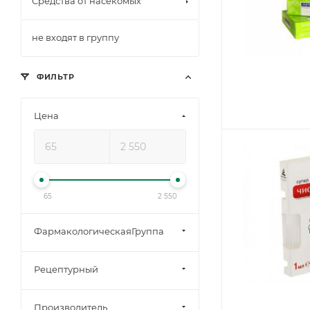
Средства от насекомых
не входят в группу
ФИЛЬТР
Цена
65
2 550
ФармакологическаяГруппа
Рецептурный
Производитель