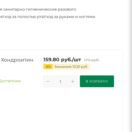
я санитарно-гигиенические разового
и
Уход за полостью рта
Уход за руками и ногтями
н
159.80
руб.
/шт
170
руб.
-
6
%
Экономия
10.20
руб.
Достаточно
В КОРЗИНУ