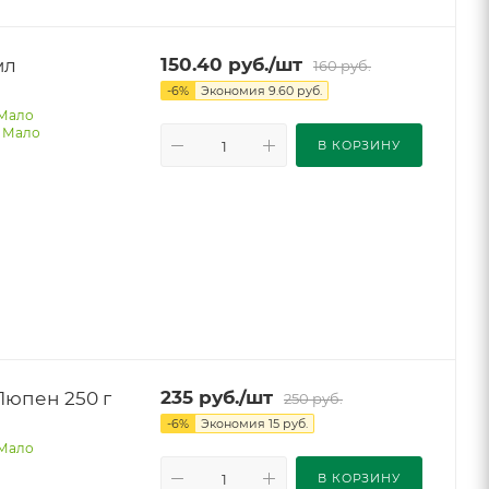
мл
150.40
руб.
/шт
160
руб.
-
6
%
Экономия
9.60
руб.
Мало
-
Мало
В КОРЗИНУ
юпен 250 г
235
руб.
/шт
250
руб.
-
6
%
Экономия
15
руб.
Мало
В КОРЗИНУ