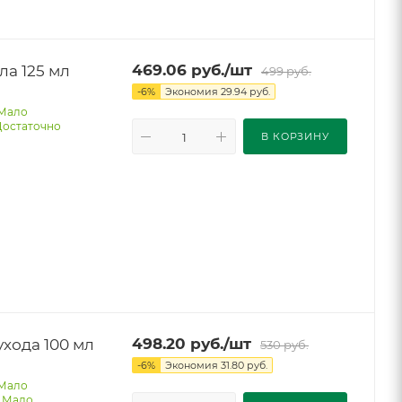
а 125 мл
469.06
руб.
/шт
499
руб.
-
6
%
Экономия
29.94
руб.
Мало
Достаточно
В КОРЗИНУ
хода 100 мл
498.20
руб.
/шт
530
руб.
-
6
%
Экономия
31.80
руб.
Мало
-
Мало