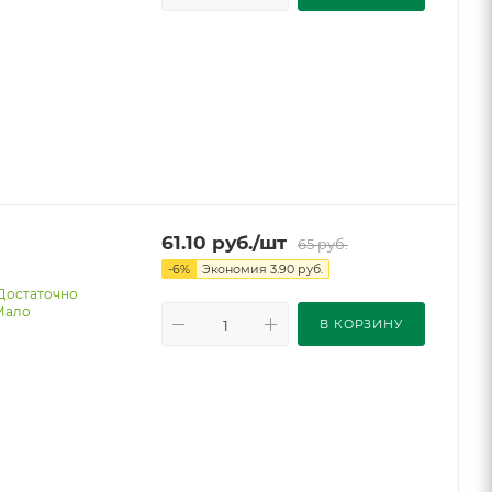
61.10
руб.
/шт
65
руб.
-
6
%
Экономия
3.90
руб.
Достаточно
Мало
В КОРЗИНУ