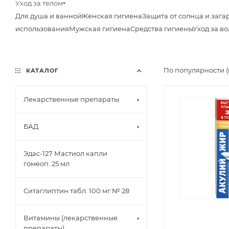
Уход за телом
Для душа и ванной
Женская гигиена
Защита от солнца и зага
использования
Мужская гигиена
Средства гигиены
Уход за в
По популярности 
КАТАЛОГ
Лекарственные препараты
БАД
Эдас-127 Мастиол капли
гомеоп. 25 мл
Ситаглиптин табл. 100 мг № 28
Витамины (лекарственные
препараты)