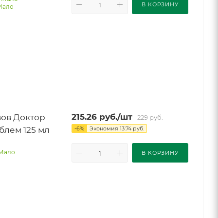
В КОРЗИНУ
Мало
о
авов Доктор
215.26
руб.
/шт
229
руб.
блем 125 мл
-
6
%
Экономия
13.74
руб.
Мало
В КОРЗИНУ
о