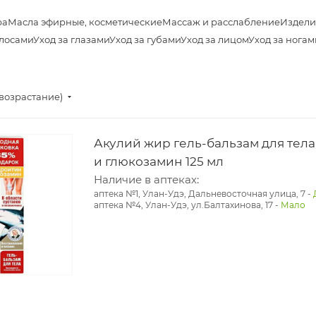
ра
Масла эфирные, косметические
Массаж и расслабление
Издели
олосами
Уход за глазами
Уход за губами
Уход за лицом
Уход за ногам
(возрастание)
Акулий жир гель-бальзам для тела Хондроити
и глюкозамин 125 мл
Наличие в аптеках:
аптека №1, Улан-Удэ, Дальневосточная улица, 7
-
аптека №4, Улан-Удэ, ул.Балтахинова, 17
-
Мало