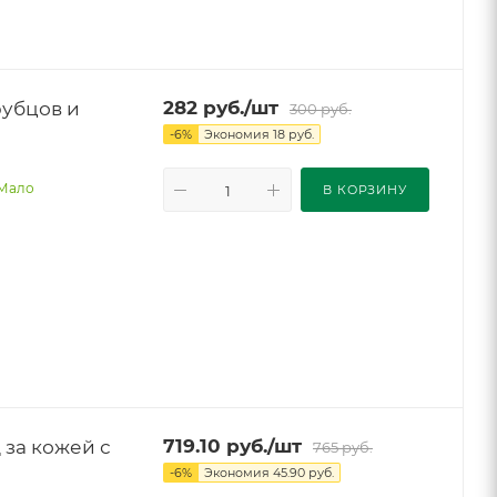
рубцов и
282
руб.
/шт
300
руб.
-
6
%
Экономия
18
руб.
Мало
В КОРЗИНУ
за кожей с
719.10
руб.
/шт
765
руб.
-
6
%
Экономия
45.90
руб.