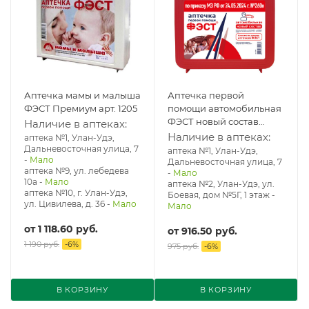
Аптечка мамы и малыша
Аптечка первой
ФЭСТ Премиум арт. 1205
помощи автомобильная
ФЭСТ новый состав
Наличие в аптеках:
(жесткий футляр)
Наличие в аптеках:
аптека №1, Улан-Удэ,
арт.3735
Дальневосточная улица, 7
аптека №1, Улан-Удэ,
-
Мало
Дальневосточная улица, 7
аптека №9, ул. лебедева
-
Мало
10а
-
Мало
аптека №2, Улан-Удэ, ул.
аптека №10, г. Улан-Удэ,
Боевая, дом №5Г, 1 этаж
-
ул. Цивилева, д. 36
-
Мало
Мало
от
1 118.60 руб.
от
916.50 руб.
1 190 руб.
-
6
%
975 руб.
-
6
%
В КОРЗИНУ
В КОРЗИНУ