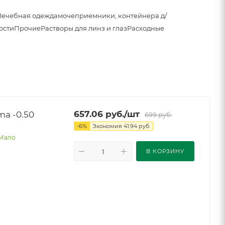
Лечебная одежда
мочеприемники, контейнера д/
ости
Прочие
Растворы для линз и глаз
Расходные
5372-1 очки корриг. Endless Panorama -0.50
657.06
руб.
/шт
699
руб.
-
6
%
Экономия
41.94
руб.
Мало
В КОРЗИНУ