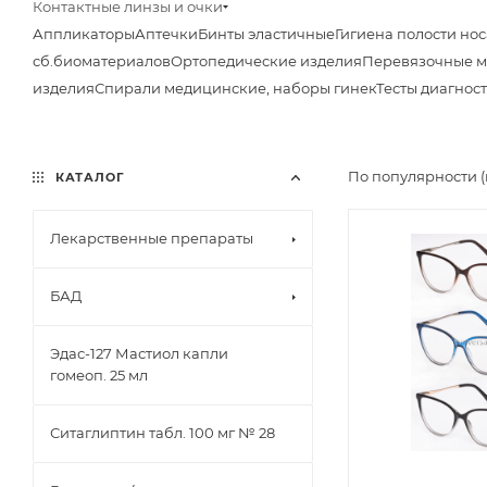
Контактные линзы и очки
Аппликаторы
Аптечки
Бинты эластичные
Гигиена полости нос
сб.биоматериалов
Ортопедические изделия
Перевязочные 
изделия
Спирали медицинские, наборы гинек
Тесты диагнос
По популярности 
КАТАЛОГ
Лекарственные препараты
БАД
Эдас-127 Мастиол капли
гомеоп. 25 мл
Ситаглиптин табл. 100 мг № 28