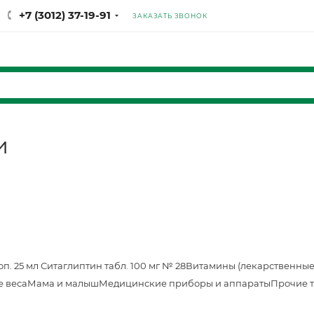
+7 (3012) 37-19-91
ЗАКАЗАТЬ ЗВОНОК
и
оп. 25 мл
Ситаглиптин табл. 100 мг № 28
Витамины (лекарственные
е веса
Мама и малыш
Медицинские приборы и аппараты
Прочие 