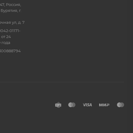
47, Россия,
Бурятия, г.
ная ул, д. 7
042-01171-
 от 24
 года
0300888794