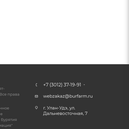
+7 (3012) 37-19-91
ят-
Все права
webzakaz@burfarm.ru
г. Улан-Удэ, ул.
енное
Дальневосточная, 7
ие
 Бурятия
мация"