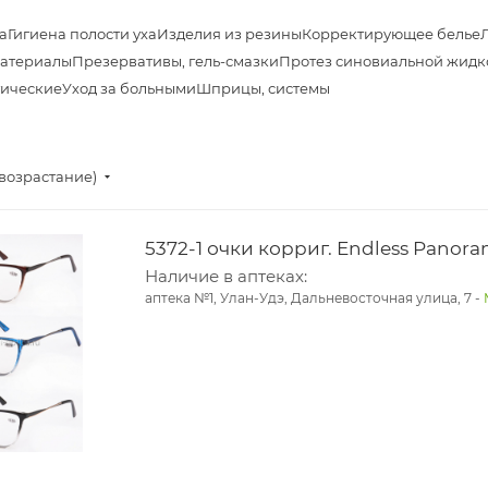
а
Гигиена полости уха
Изделия из резины
Корректирующее белье
материалы
Презервативы, гель-смазки
Протез синовиальной жидк
тические
Уход за больными
Шприцы, системы
(возрастание)
Наличие в аптеках:
аптека №1, Улан-Удэ, Дальневосточная улица, 7
-