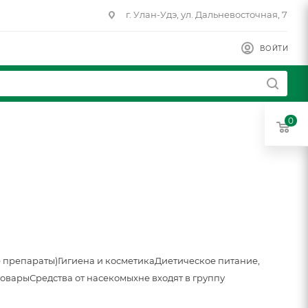
г. Улан-Удэ, ул. Дальневосточная, 7
ВОЙТИ
0
 препараты)
Гигиена и косметика
Диетическое питание,
товары
Средства от насекомых
не входят в группу