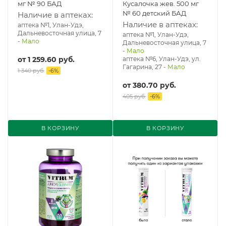
мг № 90 БАД
Кусалочка жев. 500 мг
№ 60 детский БАД
Наличие в аптеках:
Наличие в аптеках:
аптека №1, Улан-Удэ,
Дальневосточная улица, 7
аптека №1, Улан-Удэ,
-
Мало
Дальневосточная улица, 7
-
Мало
от
1 259.60 руб.
аптека №6, Улан-Удэ, ул.
Гагарина, 27
-
Мало
1 340 руб.
-
6
%
от
380.70 руб.
405 руб.
-
6
%
В КОРЗИНУ
В КОРЗИНУ