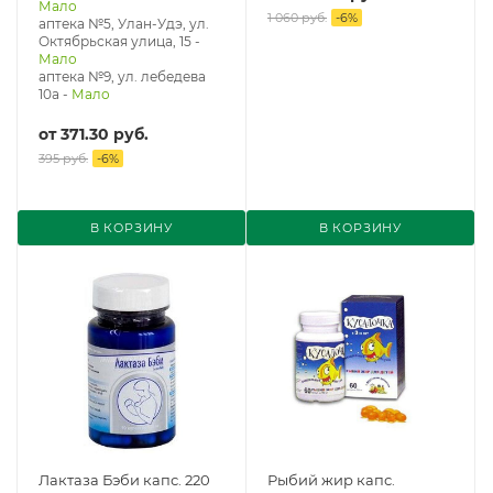
Мало
1 060 руб.
-
6
%
аптека №5, Улан-Удэ, ул. ​
Октябрьская улица, 15
-
Мало
аптека №9, ул. лебедева
10а
-
Мало
от
371.30 руб.
395 руб.
-
6
%
В КОРЗИНУ
В КОРЗИНУ
Лактаза Бэби капс. 220
Рыбий жир капс.