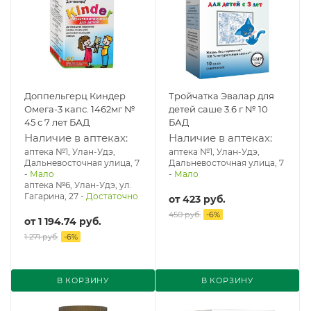
Доппельгерц Киндер
Тройчатка Эвалар для
Омега-3 капс. 1462мг №
детей саше 3.6 г № 10
45 с 7 лет БАД
БАД
Наличие в аптеках:
Наличие в аптеках:
аптека №1, Улан-Удэ,
аптека №1, Улан-Удэ,
Дальневосточная улица, 7
Дальневосточная улица, 7
-
Мало
-
Мало
аптека №6, Улан-Удэ, ул.
Гагарина, 27
-
Достаточно
от
423 руб.
450 руб.
-
6
%
от
1 194.74 руб.
1 271 руб.
-
6
%
В КОРЗИНУ
В КОРЗИНУ