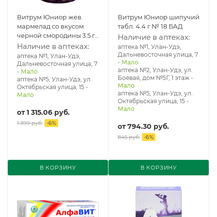
Витрум Юниор жев.
Витрум Юниор шипучий
мармелад со вкусом
табл. 4.4 г № 18 БАД
черной смородины 3.5 г
Наличие в аптеках:
№ 60 БАД
Наличие в аптеках:
аптека №1, Улан-Удэ,
Дальневосточная улица, 7
аптека №1, Улан-Удэ,
-
Мало
Дальневосточная улица, 7
аптека №2, Улан-Удэ, ул.
-
Мало
Боевая, дом №5Г, 1 этаж
-
аптека №5, Улан-Удэ, ул. ​
Мало
Октябрьская улица, 15
-
аптека №5, Улан-Удэ, ул. ​
Мало
Октябрьская улица, 15
-
Мало
от
1 315.06 руб.
1 399 руб.
-
6
%
от
794.30 руб.
845 руб.
-
6
%
В КОРЗИНУ
В КОРЗИНУ