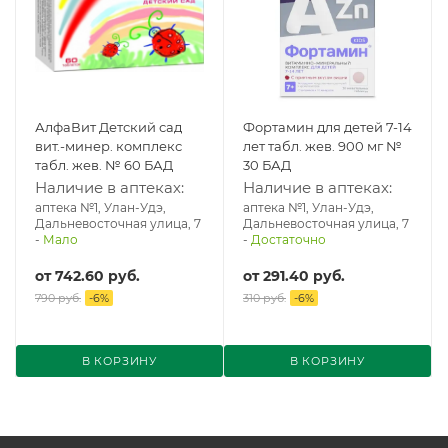
АлфаВит Детский сад
Фортамин для детей 7-14
вит.-минер. комплекс
лет табл. жев. 900 мг №
табл. жев. № 60 БАД
30 БАД
Наличие в аптеках:
Наличие в аптеках:
аптека №1, Улан-Удэ,
аптека №1, Улан-Удэ,
Дальневосточная улица, 7
Дальневосточная улица, 7
-
Мало
-
Достаточно
от
742.60 руб.
от
291.40 руб.
790 руб.
-
6
%
310 руб.
-
6
%
В КОРЗИНУ
В КОРЗИНУ