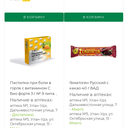
В КОРЗИНУ
В КОРЗИНУ
Пастилки при боли в
Гематоген Русский с
горле с витамином С
какао 40 г БАД
Био форте 3 г № 9 липа и
Наличие в аптеках:
мед БАД
Наличие в аптеках:
аптека №1, Улан-Удэ,
Дальневосточная улица, 7
аптека №1, Улан-Удэ,
-
Много
Дальневосточная улица, 7
аптека №5, Улан-Удэ, ул. ​
-
Достаточно
Октябрьская улица, 15
-
аптека №5, Улан-Удэ, ул. ​
Много
Октябрьская улица, 15
-