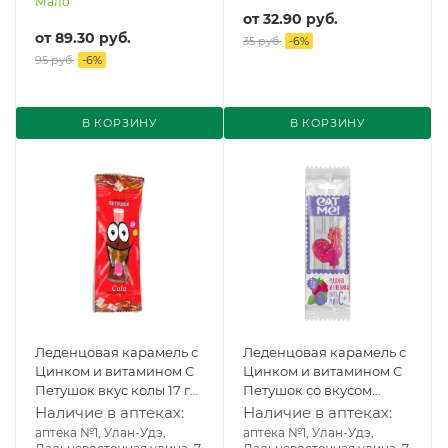
Мало
от
32.90 руб.
от
89.30 руб.
35 руб.
-
6
%
95 руб.
-
6
%
В КОРЗИНУ
В КОРЗИНУ
Леденцовая карамель с
Леденцовая карамель с
Цинком и витамином С
Цинком и витамином С
Петушок вкус колы 17 г
Петушок со вкусом
БАД
малины и ежевики 17 г
Наличие в аптеках:
Наличие в аптеках:
БАД
аптека №1, Улан-Удэ,
аптека №1, Улан-Удэ,