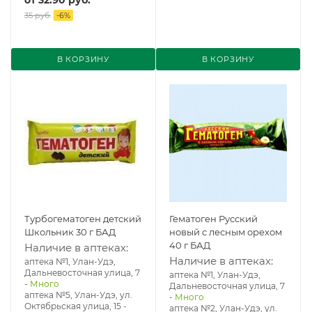
от
32.90 руб.
35 руб.
-
6
%
В КОРЗИНУ
В КОРЗИНУ
Турбогематоген детский
Гематоген Русский
Школьник 30 г БАД
новый с лесным орехом
40 г БАД
Наличие в аптеках:
Наличие в аптеках:
аптека №1, Улан-Удэ,
Дальневосточная улица, 7
аптека №1, Улан-Удэ,
-
Много
Дальневосточная улица, 7
аптека №5, Улан-Удэ, ул. ​
-
Много
Октябрьская улица, 15
-
аптека №2, Улан-Удэ, ул.