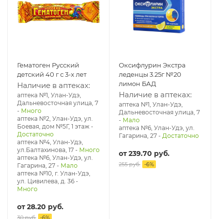
Гематоген Русский
Оксифлурин Экстра
детский 40 г с 3-х лет
леденцы 3.25г №20
лимон БАД
Наличие в аптеках:
Наличие в аптеках:
аптека №1, Улан-Удэ,
Дальневосточная улица, 7
аптека №1, Улан-Удэ,
-
Много
Дальневосточная улица, 7
аптека №2, Улан-Удэ, ул.
-
Мало
Боевая, дом №5Г, 1 этаж
-
аптека №6, Улан-Удэ, ул.
Достаточно
Гагарина, 27
-
Достаточно
аптека №4, Улан-Удэ,
ул.Балтахинова, 17
-
Много
от
239.70 руб.
аптека №6, Улан-Удэ, ул.
255 руб.
-
6
%
Гагарина, 27
-
Мало
аптека №10, г. Улан-Удэ,
ул. Цивилева, д. 36
-
Много
от
28.20 руб.
30 руб.
-
6
%