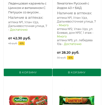
Леденцовая карамель с
Гематоген Русский с
Цинком и витамином С
йодом 40 г БАД
Петушок со вкусом
Наличие в аптеках:
дюшес Актифрукт 17 г
Наличие в аптеках:
аптека №1, Улан-Удэ,
БАД
Дальневосточная улица, 7
аптека №1, Улан-Удэ,
-
Много
Дальневосточная улица, 7
аптека №2, Улан-Удэ, ул.
-
Достаточно
Боевая, дом №5Г, 1 этаж
-
Много
от
42.30 руб.
аптека №9, ул. лебедева
45 руб.
-
6
%
10а
-
Достаточно
от
28.20 руб.
30 руб.
-
6
%
В КОРЗИНУ
В КОРЗИНУ