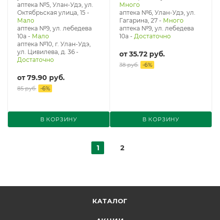
аптека №5, Улан-Удэ, ул. ​
Много
Октябрьская улица, 15
-
аптека №6, Улан-Удэ, ул.
Мало
Гагарина, 27
-
Много
аптека №9, ул. лебедева
аптека №9, ул. лебедева
10а
-
Мало
10а
-
Достаточно
аптека №10, г. Улан-Удэ,
ул. Цивилева, д. 36
-
от
35.72 руб.
Достаточно
38 руб.
-
6
%
от
79.90 руб.
85 руб.
-
6
%
В КОРЗИНУ
В КОРЗИНУ
1
2
КАТАЛОГ