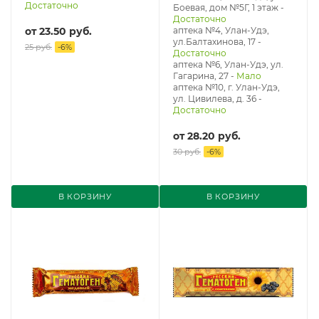
Достаточно
Боевая, дом №5Г, 1 этаж
-
Достаточно
от
23.50 руб.
аптека №4, Улан-Удэ,
ул.Балтахинова, 17
-
25 руб.
-
6
%
Достаточно
аптека №6, Улан-Удэ, ул.
Гагарина, 27
-
Мало
аптека №10, г. Улан-Удэ,
ул. Цивилева, д. 36
-
Достаточно
от
28.20 руб.
30 руб.
-
6
%
В КОРЗИНУ
В КОРЗИНУ