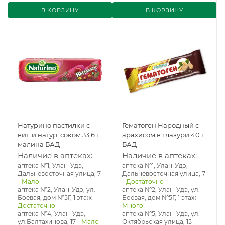
В КОРЗИНУ
В КОРЗИНУ
Натурино пастилки с
Гематоген Народный с
вит. и натур. соком 33.6 г
арахисом в глазури 40 г
малина БАД
БАД
Наличие в аптеках:
Наличие в аптеках:
аптека №1, Улан-Удэ,
аптека №1, Улан-Удэ,
Дальневосточная улица, 7
Дальневосточная улица, 7
-
Мало
-
Достаточно
аптека №2, Улан-Удэ, ул.
аптека №2, Улан-Удэ, ул.
Боевая, дом №5Г, 1 этаж
-
Боевая, дом №5Г, 1 этаж
-
Достаточно
Много
аптека №4, Улан-Удэ,
аптека №5, Улан-Удэ, ул. ​
ул.Балтахинова, 17
-
Мало
Октябрьская улица, 15
-