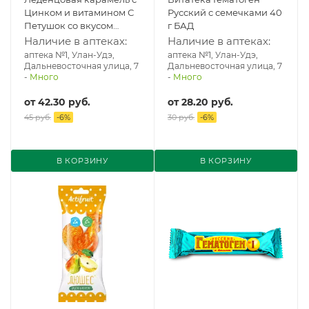
Цинком и витамином С
Русский с семечками 40
Петушок со вкусом
г БАД
лимона и мяты 17 г БАД
Наличие в аптеках:
Наличие в аптеках:
аптека №1, Улан-Удэ,
аптека №1, Улан-Удэ,
Дальневосточная улица, 7
Дальневосточная улица, 7
-
Много
-
Много
от
42.30 руб.
от
28.20 руб.
45 руб.
-
6
%
30 руб.
-
6
%
В КОРЗИНУ
В КОРЗИНУ