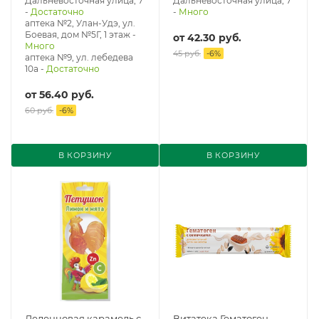
Дальневосточная улица, 7
Дальневосточная улица, 7
-
Достаточно
-
Много
аптека №2, Улан-Удэ, ул.
Боевая, дом №5Г, 1 этаж
-
от
42.30 руб.
Много
45 руб.
-
6
%
аптека №9, ул. лебедева
10а
-
Достаточно
от
56.40 руб.
60 руб.
-
6
%
В КОРЗИНУ
В КОРЗИНУ
Леденцовая карамель с
Витатека Гематоген