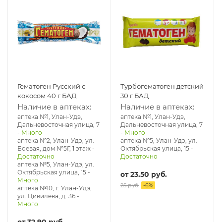
Гематоген Русский с
Турбогематоген детский
кокосом 40 г БАД
30 г БАД
Наличие в аптеках:
Наличие в аптеках:
аптека №1, Улан-Удэ,
аптека №1, Улан-Удэ,
Дальневосточная улица, 7
Дальневосточная улица, 7
-
Много
-
Много
аптека №2, Улан-Удэ, ул.
аптека №5, Улан-Удэ, ул. ​
Боевая, дом №5Г, 1 этаж
-
Октябрьская улица, 15
-
Достаточно
Достаточно
аптека №5, Улан-Удэ, ул. ​
Октябрьская улица, 15
-
от
23.50 руб.
Много
25 руб.
-
6
%
аптека №10, г. Улан-Удэ,
ул. Цивилева, д. 36
-
Много