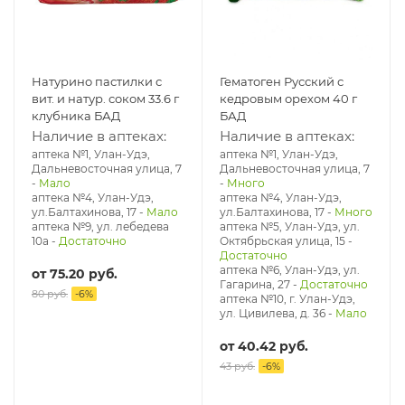
Натурино пастилки с
Гематоген Русский с
вит. и натур. соком 33.6 г
кедровым орехом 40 г
клубника БАД
БАД
Наличие в аптеках:
Наличие в аптеках:
аптека №1, Улан-Удэ,
аптека №1, Улан-Удэ,
Дальневосточная улица, 7
Дальневосточная улица, 7
-
Мало
-
Много
аптека №4, Улан-Удэ,
аптека №4, Улан-Удэ,
ул.Балтахинова, 17
-
Мало
ул.Балтахинова, 17
-
Много
аптека №9, ул. лебедева
аптека №5, Улан-Удэ, ул. ​
10а
-
Достаточно
Октябрьская улица, 15
-
Достаточно
аптека №6, Улан-Удэ, ул.
от
75.20 руб.
Гагарина, 27
-
Достаточно
80 руб.
-
6
%
аптека №10, г. Улан-Удэ,
ул. Цивилева, д. 36
-
Мало
от
40.42 руб.
43 руб.
-
6
%