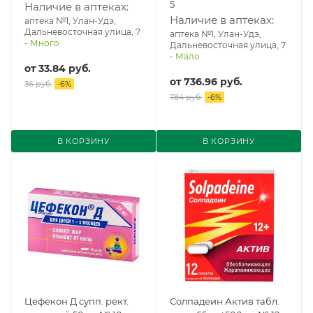
5
Наличие в аптеках:
Наличие в аптеках:
аптека №1, Улан-Удэ,
Дальневосточная улица, 7
аптека №1, Улан-Удэ,
-
Много
Дальневосточная улица, 7
-
Мало
от
33.84 руб.
от
736.96 руб.
36 руб.
-
6
%
784 руб.
-
6
%
В КОРЗИНУ
В КОРЗИНУ
Цефекон Д супп. рект.
Солпадеин Актив табл.