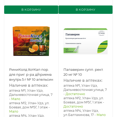
В КОРЗИНУ
В КОРЗИНУ
РиниКолд ХотКап пор.
Папаверин супп. рект.
для приг. р-ра д/приема
20 мг № 10
внутрь 5 г № 10 апельсин
Наличие в аптеках:
Наличие в аптеках:
аптека №1, Улан-Удэ,
Дальневосточная улица, 7
аптека №1, Улан-Удэ,
-
Достаточно
Дальневосточная улица, 7
аптека №2, Улан-Удэ, ул.
-
Мало
Боевая, дом №5Г, 1 этаж
-
аптека №2, Улан-Удэ, ул.
Достаточно
Боевая, дом №5Г, 1 этаж
-
аптека №4, Улан-Удэ,
Мало
ул.Балтахинова, 17
-
Мало
аптека №4, Улан-Удэ,