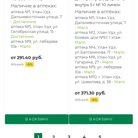
внутрь 5 г № 10 лимон
Наличие в аптеках:
Наличие в аптеках:
аптека №1, Улан-Удэ,
Дальневосточная улица, 7
аптека №1, Улан-Удэ,
-
Достаточно
Дальневосточная улица, 7
аптека №5, Улан-Удэ, ул. ​
-
Мало
Октябрьская улица, 15
-
аптека №2, Улан-Удэ, ул.
Достаточно
Боевая, дом №5Г, 1 этаж
-
аптека №9, ул. лебедева
Мало
10а
-
Мало
аптека №4, Улан-Удэ,
ул.Балтахинова, 17
-
Мало
от
291.40 руб.
аптека №6, Улан-Удэ, ул.
Гагарина, 27
-
Мало
310 руб.
-
6
%
аптека №9, ул. лебедева
10а
-
Мало
аптека №10, г. Улан-Удэ,
ул. Цивилева, д. 36
-
Мало
от
371.30 руб.
395 руб.
-
6
%
В КОРЗИНУ
В КОРЗИНУ
1
2
3
4
5