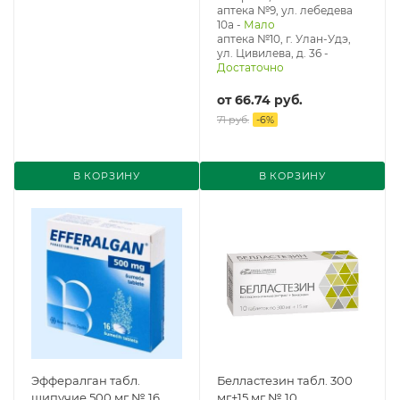
аптека №9, ул. лебедева
10а
-
Мало
аптека №10, г. Улан-Удэ,
ул. Цивилева, д. 36
-
Достаточно
от
66.74 руб.
71 руб.
-
6
%
В КОРЗИНУ
В КОРЗИНУ
Эффералган табл.
Белластезин табл. 300
шипучие 500 мг № 16
мг+15 мг № 10