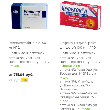
Релпакс табл. п.п.о. 40
Цефекон Д супп. рект.
мг № 2
для детей 100 мг № 10
Наличие в аптеках:
Наличие в аптеках:
аптека №1, Улан-Удэ,
аптека №1, Улан-Удэ,
Дальневосточная улица, 7
Дальневосточная улица, 7
-
Мало
-
Достаточно
аптека №2, Улан-Удэ, ул.
Боевая, дом №5Г, 1 этаж
-
от
751.06 руб.
Мало
799 руб.
-
6
%
аптека №4, Улан-Удэ,
ул.Балтахинова, 17
-
Достаточно
аптека №5, Улан-Удэ, ул. ​
Октябрьская улица, 15
-
Мало
аптека №6, Улан-Удэ, ул.
Гагарина, 27
-
Мало