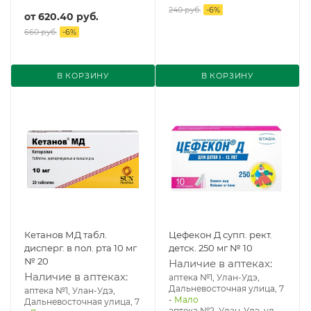
240 руб.
-
6
%
от
620.40 руб.
660 руб.
-
6
%
В КОРЗИНУ
В КОРЗИНУ
Кетанов МД табл.
Цефекон Д супп. рект.
дисперг. в пол. рта 10 мг
детск. 250 мг № 10
№ 20
Наличие в аптеках:
Наличие в аптеках:
аптека №1, Улан-Удэ,
Дальневосточная улица, 7
аптека №1, Улан-Удэ,
-
Мало
Дальневосточная улица, 7
аптека №2, Улан-Удэ, ул.