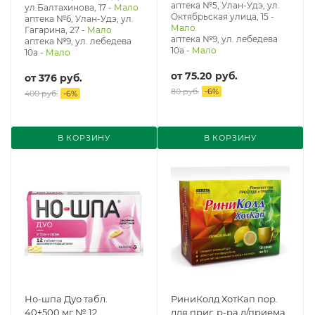
аптека №5, Улан-Удэ, ул. ​
ул.Балтахинова, 17
-
Мало
Октябрьская улица, 15
-
аптека №6, Улан-Удэ, ул.
Мало
Гагарина, 27
-
Мало
аптека №9, ул. лебедева
аптека №9, ул. лебедева
10а
-
Мало
10а
-
Мало
от
75.20 руб.
от
376 руб.
80 руб.
-
6
%
400 руб.
-
6
%
В КОРЗИНУ
В КОРЗИНУ
Но-шпа Дуо табл.
РиниКолд ХотКап пор.
40+500 мг № 12
для приг. р-ра д/приема