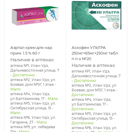
Аэртал крем для нар.
Аскофен УЛЬТРА
прим. 1.5 % 60 г
250мг+65мг+250мг табл.
п.п.о №20
Наличие в аптеках:
Наличие в аптеках:
аптека №1, Улан-Удэ,
Дальневосточная улица, 7
аптека №1, Улан-Удэ,
-
Достаточно
Дальневосточная улица, 7
аптека №2, Улан-Удэ, ул.
-
Достаточно
Боевая, дом №5Г, 1 этаж
-
аптека №2, Улан-Удэ, ул.
Мало
Боевая, дом №5Г, 1 этаж
-
аптека №4, Улан-Удэ,
Достаточно
ул.Балтахинова, 17
-
Мало
аптека №4, Улан-Удэ,
аптека №5, Улан-Удэ, ул. ​
ул.Балтахинова, 17
-
Октябрьская улица, 15
-
Достаточно
Мало
аптека №5, Улан-Удэ, ул. ​
аптека №6, Улан-Удэ, ул.
Октябрьская улица, 15
-
Гагарина, 27
-
Мало
Достаточно
аптека №9, ул. лебедева
аптека №6, Улан-Удэ, ул.
10а
-
Мало