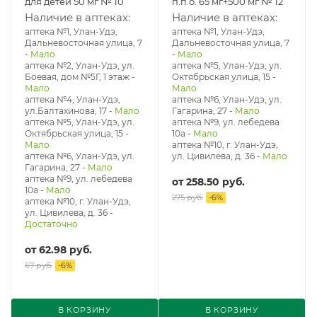
для детей 50 мг № 10
п.п.о. 65 мг+500 мг № 12
Наличие в аптеках:
Наличие в аптеках:
аптека №1, Улан-Удэ,
аптека №1, Улан-Удэ,
Дальневосточная улица, 7
Дальневосточная улица, 7
-
Мало
-
Мало
аптека №2, Улан-Удэ, ул.
аптека №5, Улан-Удэ, ул. ​
Боевая, дом №5Г, 1 этаж
-
Октябрьская улица, 15
-
Мало
Мало
аптека №4, Улан-Удэ,
аптека №6, Улан-Удэ, ул.
ул.Балтахинова, 17
-
Мало
Гагарина, 27
-
Мало
аптека №5, Улан-Удэ, ул. ​
аптека №9, ул. лебедева
Октябрьская улица, 15
-
10а
-
Мало
Мало
аптека №10, г. Улан-Удэ,
аптека №6, Улан-Удэ, ул.
ул. Цивилева, д. 36
-
Мало
Гагарина, 27
-
Мало
аптека №9, ул. лебедева
от
258.50 руб.
10а
-
Мало
275 руб.
-
6
%
аптека №10, г. Улан-Удэ,
ул. Цивилева, д. 36
-
Достаточно
от
62.98 руб.
67 руб.
-
6
%
В КОРЗИНУ
В КОРЗИНУ