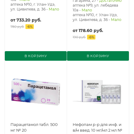
Гагарина, 27
-
Достаточно
аптека №10, г. Улан-Удэ,
аптека №9, ул. лебедева
ул. Цивилева, д. 36
-
Мало
10а
-
Мало
аптека №10, г. Улан-Удэ,
от
733.20 руб.
ул. Цивилева, д. 36
-
Мало
780 руб.
-
6
%
от
178.60 руб.
190 руб.
-
6
%
В КОРЗИНУ
В КОРЗИНУ
Парацетамол табл. 500
Нефопам р-р для инф. и
мг № 20
в/м введ. 10 мг/мл 2 мл №