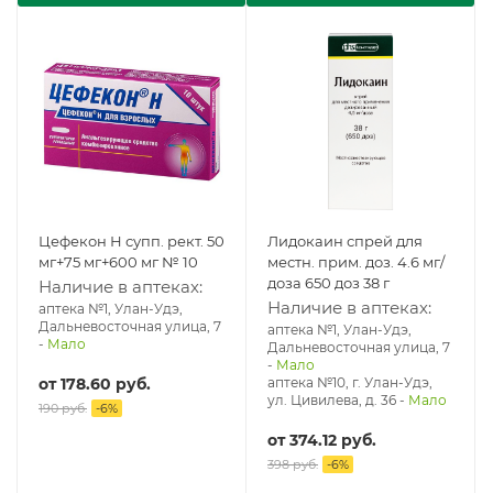
Цефекон Н супп. рект. 50
Лидокаин спрей для
мг+75 мг+600 мг № 10
местн. прим. доз. 4.6 мг/
доза 650 доз 38 г
Наличие в аптеках:
Наличие в аптеках:
аптека №1, Улан-Удэ,
Дальневосточная улица, 7
аптека №1, Улан-Удэ,
-
Мало
Дальневосточная улица, 7
-
Мало
от
178.60 руб.
аптека №10, г. Улан-Удэ,
ул. Цивилева, д. 36
-
Мало
190 руб.
-
6
%
от
374.12 руб.
398 руб.
-
6
%