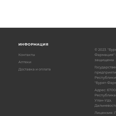
ИНФОРМАЦИЯ
© 2023. "Бур
Контакты
Фармация" 
защищены
Аптеки
Государств
Доставка и оплата
предприят
Республики
"Бурят-Фар
Адрес: 6700
Республика 
Улан-Удэ,
Дальневосточ
Лицензия: Л