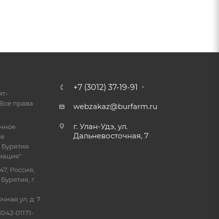
+7 (3012) 37-19-91
ят-
Все права
webzakaz@burfarm.ru
г. Улан-Удэ, ул.
енное
Дальневосточная, 7
ие
 Бурятия
мация"
47, Россия,
Бурятия, г.
ная ул, д. 7
042-01171-