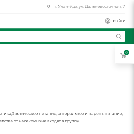
г. Улан-Удэ, ул. Дальневосточная, 7
ВОЙТИ
0
метика
Диетическое питание, энтеральное и парент. питание,
едства от насекомых
не входят в группу