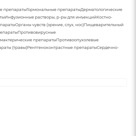
е препараты
Гормональные препараты
Дерматологические
ты
Инфузионные растворы, р-ры для инъекций
Костно-
параты
Органы чувств (зрение, слух, нос)
Пищеварительный
репараты
Противовирусные
мактерические препараты
Противоопухолевые
раты (травы)
Рентгеноконтрастные препараты
Сердечно-