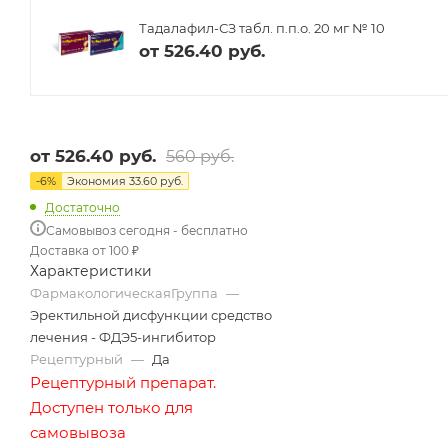
Тадалафил-СЗ табл. п.п.о. 20 мг № 10
от
526.40 руб.
от
526.40 руб.
560 руб.
-
6
%
Экономия
33.60 руб.
Достаточно
Самовывоз сегодня - бесплатно
Доставка от 100 ₽
Характеристики
ФармакологическаяГруппа
—
Эректильной дисфункции средство
лечения - ФДЭ5-ингибитор
Рецептурный
—
Да
Рецептурный препарат.
Доступен только для
самовывоза