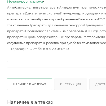
Мочеполовая система
Антибактериальные препараты
Антидоты
Антисептические 
препараты
Дыхательная система
Иммудомодулирующие и им
мышечная система
Кровь и кровобращение
Левомикон-ТФФ м
тракт, печень
Препараты для лечения геморроя
Препараты п
препараты
Противовоспалительные препараты (НПВС)
Прот
препараты1
Противопаразитарные препараты
Растворители
сосудистые препараты
Средства при диабете
Стоматологичес
—
Тадалафил-СЗ табл. п.п.о. 20 мг № 10
НАЛИЧИЕ В АПТЕКАХ
ИНСТРУКЦИЯ
ДОСТА
Наличие в аптеках