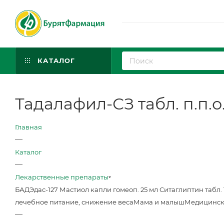
КАТАЛОГ
Тадалафил-СЗ табл. п.п.о
Главная
—
Каталог
—
Лекарственные препараты
БАД
Эдас-127 Мастиол капли гомеоп. 25 мл
Ситаглиптин табл. 
лечебное питание, снижение веса
Мама и малыш
Медицинск
—