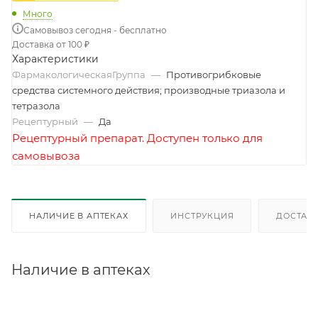
Много
Самовывоз сегодня - бесплатно
Доставка от 100 ₽
Характеристики
ФармакологическаяГруппа
—
Противогрибковые
средства системного действия; производные триазола и
тетразола
Рецептурный
—
Да
Рецептурный препарат. Доступен только для
самовывоза
НАЛИЧИЕ В АПТЕКАХ
ИНСТРУКЦИЯ
ДОСТАВК
Наличие в аптеках