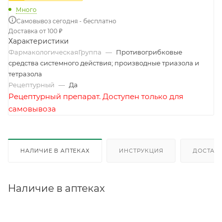
Много
Самовывоз сегодня - бесплатно
Доставка от 100 ₽
Характеристики
ФармакологическаяГруппа
—
Противогрибковые
средства системного действия; производные триазола и
тетразола
Рецептурный
—
Да
Рецептурный препарат. Доступен только для
самовывоза
НАЛИЧИЕ В АПТЕКАХ
ИНСТРУКЦИЯ
ДОСТАВК
Наличие в аптеках