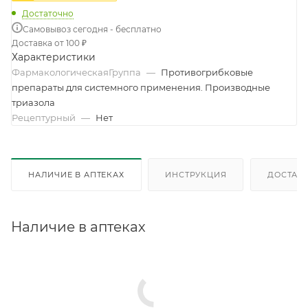
Достаточно
Самовывоз сегодня - бесплатно
Доставка от 100 ₽
Характеристики
ФармакологическаяГруппа
—
Противогрибковые
препараты для системного применения. Производные
триазола
Рецептурный
—
Нет
НАЛИЧИЕ В АПТЕКАХ
ИНСТРУКЦИЯ
ДОСТАВК
Наличие в аптеках