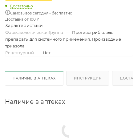
Достаточно
Самовывоз сегодня - бесплатно
Доставка от 100 ₽
Характеристики
ФармакологическаяГруппа
—
Противогрибковые
препараты для системного применения. Производные
триазола
Рецептурный
—
Нет
НАЛИЧИЕ В АПТЕКАХ
ИНСТРУКЦИЯ
ДОСТАВК
Наличие в аптеках