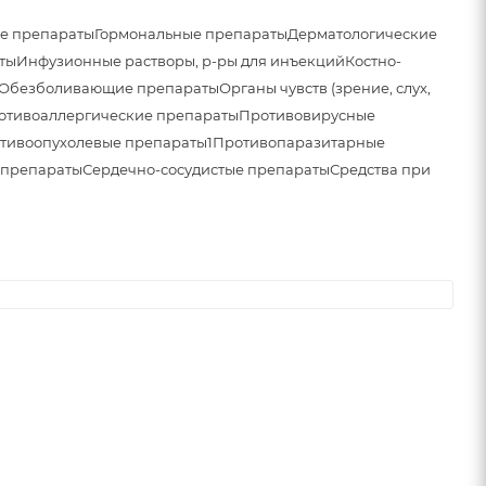
е препараты
Гормональные препараты
Дерматологические
ты
Инфузионные растворы, р-ры для инъекций
Костно-
Обезболивающие препараты
Органы чувств (зрение, слух,
отивоаллергические препараты
Противовирусные
тивоопухолевые препараты1
Противопаразитарные
 препараты
Сердечно-сосудистые препараты
Средства при