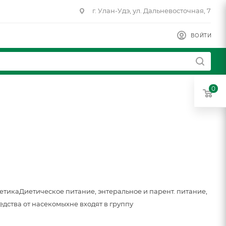
г. Улан-Удэ, ул. Дальневосточная, 7
ВОЙТИ
0
метика
Диетическое питание, энтеральное и парент. питание,
едства от насекомых
не входят в группу