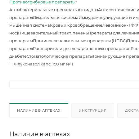
Противогрибковые препараты
Антибактериальные препараты
Антидоты
Антисептические 
препараты
Дыхательная система
Иммудомодулирующие и им
мышечная система
Кровь и кровобращение
Левомикон-ТФФ м
нос)
Пищеварительный тракт, печень
Препараты для лечения
препараты
Противовоспалительные препараты (НПВС)
Прот
препараты
Растворители для лекарственных препаратов
Рас
диабете
Стоматологические препараты
Тонизирующие преп
—
Флуконазол капс. 150 мг № 1
НАЛИЧИЕ В АПТЕКАХ
ИНСТРУКЦИЯ
ДОСТА
Наличие в аптеках