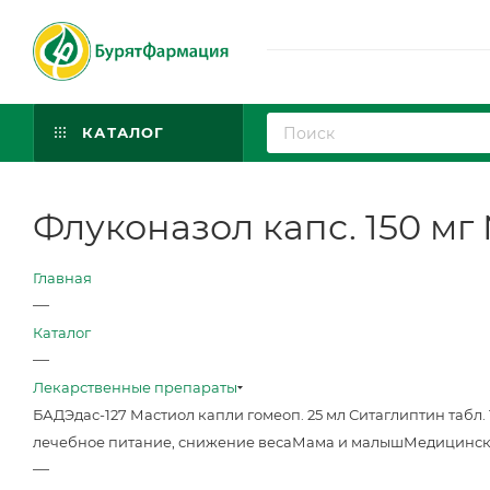
КАТАЛОГ
Флуконазол капс. 150 мг 
Главная
—
Каталог
—
Лекарственные препараты
БАД
Эдас-127 Мастиол капли гомеоп. 25 мл
Ситаглиптин табл. 
лечебное питание, снижение веса
Мама и малыш
Медицинск
—