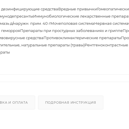
и дезинфицирующие средства
Вредные привычки
Гомеопатически
мунодепресанты
Иммунобиологические лекарственные препара
азь д/наружн. прим. 40 г
Мочеполовая система
Нервная система
 геморроя
Препараты при простудных заболеваниях и гриппе
Пр
ивовирусные средства
Противоклимактерические препараты
Про
тительные, натуральные препараты (травы)
Рентгеноконтрастные
араты
ВКА И ОПЛАТА
ПОДРОБНАЯ ИНСТРУКЦИЯ