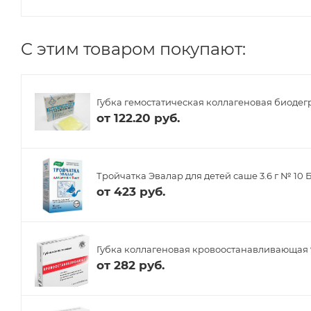
C этим товаром покупают:
Губка гемостатическая коллагеновая биодег
от
122.20 руб.
Тройчатка Эвалар для детей саше 3.6 г № 10 
от
423 руб.
Губка коллагеновая кровоостанавливающая
от
282 руб.