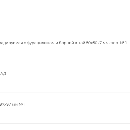
радируемая с фурацилином и борной к-той 50х50х7 мм стер. № 1
БАД
 97х97 мм №1