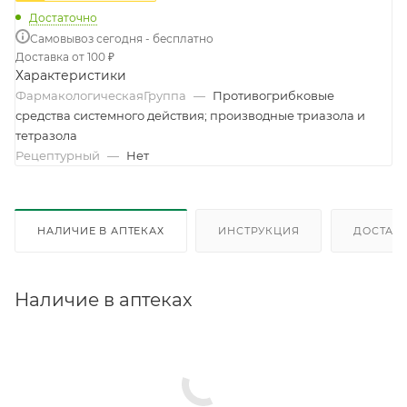
Достаточно
Самовывоз сегодня - бесплатно
Доставка от 100 ₽
Характеристики
ФармакологическаяГруппа
—
Противогрибковые
средства системного действия; производные триазола и
тетразола
Рецептурный
—
Нет
НАЛИЧИЕ В АПТЕКАХ
ИНСТРУКЦИЯ
ДОСТАВК
Наличие в аптеках