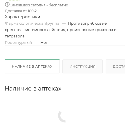
Самовывоз сегодня - бесплатно
Доставка от 100 ₽
Характеристики
ФармакологическаяГруппа
—
Противогрибковые
средства системного действия; производные триазола и
тетразола
Рецептурный
—
Нет
НАЛИЧИЕ В АПТЕКАХ
ИНСТРУКЦИЯ
ДОСТАВК
Наличие в аптеках