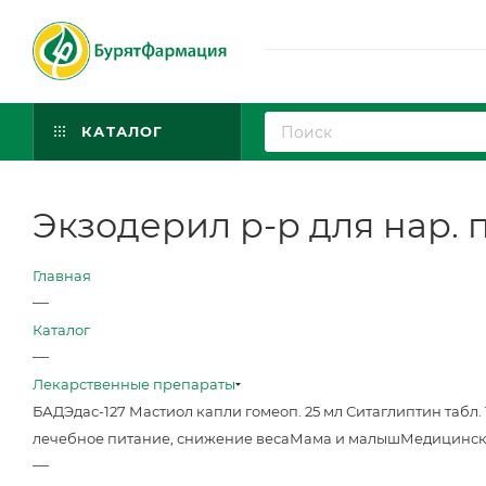
КАТАЛОГ
Экзодерил р-р для нар. п
Главная
—
Каталог
—
Лекарственные препараты
БАД
Эдас-127 Мастиол капли гомеоп. 25 мл
Ситаглиптин табл. 
лечебное питание, снижение веса
Мама и малыш
Медицинск
—