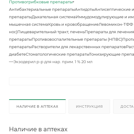
Противогрибковые препараты
Антибактериальные препараты
Антидоты
Антисептические 
препараты
Дыхательная система
Иммудомодулирующие и им
мышечная система
Кровь и кровобращение
Левомикон-ТФФ м
нос)
Пищеварительный тракт, печень
Препараты для лечения
препараты
Противовоспалительные препараты (НПВС)
Прот
препараты
Растворители для лекарственных препаратов
Рас
диабете
Стоматологические препараты
Тонизирующие преп
—
Экзодерил р-р для нар. прим. 1 % 20 мл
НАЛИЧИЕ В АПТЕКАХ
ИНСТРУКЦИЯ
ДОСТА
Наличие в аптеках