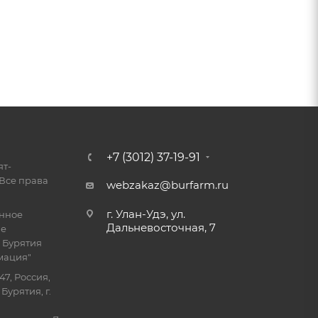
+7 (3012) 37-19-91
ят-
Все права
webzakaz@burfarm.ru
г. Улан-Удэ, ул.
енное
Дальневосточная, 7
ие
 Бурятия
мация"
47, Россия,
Бурятия, г.