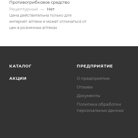
Противогрибковое средство
Рецептурный
—
Нет
Цена действительна только для
интернет-аптеки и может отличаться от
цен в розничных аптеках
КАТАЛОГ
ПРЕДПРИЯТИЕ
АКЦИИ
О предприятии
Отзывы
Документы
Политика обработки
персональных данных