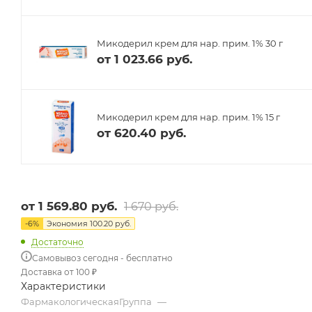
Микодерил крем для нар. прим. 1% 30 г
от
1 023.66 руб.
Микодерил крем для нар. прим. 1% 15 г
от
620.40 руб.
от
1 569.80 руб.
1 670 руб.
-
6
%
Экономия
100.20 руб.
Достаточно
Самовывоз сегодня - бесплатно
Доставка от 100 ₽
Характеристики
ФармакологическаяГруппа
—