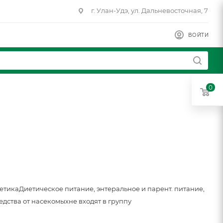
г. Улан-Удэ, ул. Дальневосточная, 7
ВОЙТИ
0
метика
Диетическое питание, энтеральное и парент. питание,
едства от насекомых
не входят в группу