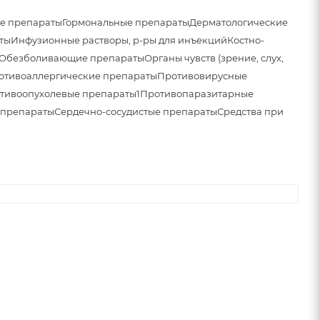
е препараты
Гормональные препараты
Дерматологические
ты
Инфузионные растворы, р-ры для инъекций
Костно-
Обезболивающие препараты
Органы чувств (зрение, слух,
отивоаллергические препараты
Противовирусные
тивоопухолевые препараты1
Противопаразитарные
 препараты
Сердечно-сосудистые препараты
Средства при