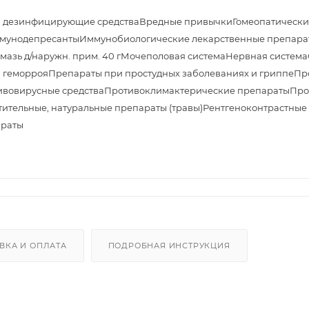
и дезинфицирующие средства
Вредные привычки
Гомеопатически
мунодепресанты
Иммунобиологические лекарственные препара
азь д/наружн. прим. 40 г
Мочеполовая система
Нервная система
 геморроя
Препараты при простудных заболеваниях и гриппе
Пр
ивовирусные средства
Противоклимактерические препараты
Про
тительные, натуральные препараты (травы)
Рентгеноконтрастные
араты
ВКА И ОПЛАТА
ПОДРОБНАЯ ИНСТРУКЦИЯ