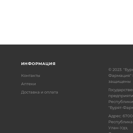
ИНФОРМАЦИЯ
© 2023. "Бур
Контакты
Фармация" 
защищены
Аптеки
Государств
Доставка и оплата
предприят
Республики
"Бурят-Фар
Адрес: 6700
Республика 
Улан-Удэ,