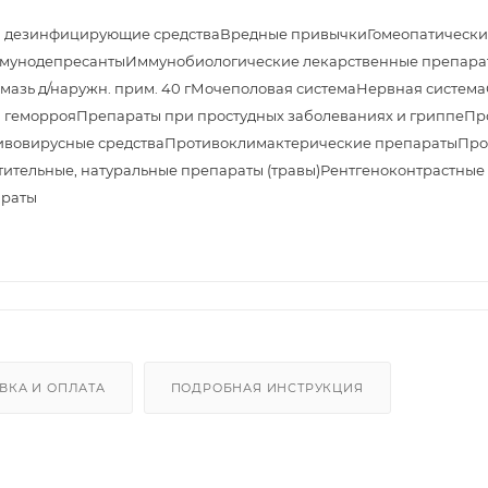
и дезинфицирующие средства
Вредные привычки
Гомеопатически
мунодепресанты
Иммунобиологические лекарственные препара
азь д/наружн. прим. 40 г
Мочеполовая система
Нервная система
 геморроя
Препараты при простудных заболеваниях и гриппе
Пр
ивовирусные средства
Противоклимактерические препараты
Про
тительные, натуральные препараты (травы)
Рентгеноконтрастные
араты
ВКА И ОПЛАТА
ПОДРОБНАЯ ИНСТРУКЦИЯ