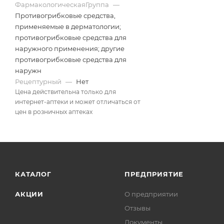
ФармакологическаяГруппа
—
Противогрибковые средства,
применяемые в дерматологии;
противогрибковые средства для
наружного применения; другие
противогрибковые средства для
наружн
Рецептурный
—
Нет
Цена действительна только для
интернет-аптеки и может отличаться от
цен в розничных аптеках
КАТАЛОГ
ПРЕДПРИЯТИЕ
АКЦИИ
О предприятии
Отзывы
Документы