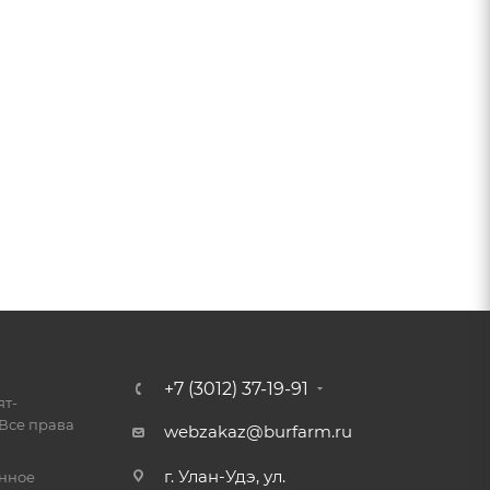
+7 (3012) 37-19-91
ят-
Все права
webzakaz@burfarm.ru
г. Улан-Удэ, ул.
енное