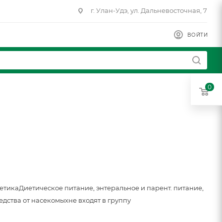
г. Улан-Удэ, ул. Дальневосточная, 7
ВОЙТИ
0
метика
Диетическое питание, энтеральное и парент. питание,
едства от насекомых
не входят в группу