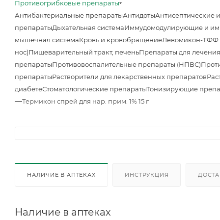
Противогрибковые препараты
Антибактериальные препараты
Антидоты
Антисептические 
препараты
Дыхательная система
Иммудомодулирующие и им
мышечная система
Кровь и кровобращение
Левомикон-ТФФ м
нос)
Пищеварительный тракт, печень
Препараты для лечения
препараты
Противовоспалительные препараты (НПВС)
Прот
препараты
Растворители для лекарственных препаратов
Рас
диабете
Стоматологические препараты
Тонизирующие преп
—
Термикон спрей для нар. прим. 1% 15 г
НАЛИЧИЕ В АПТЕКАХ
ИНСТРУКЦИЯ
ДОСТА
Наличие в аптеках