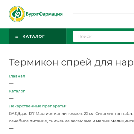
КАТАЛОГ
Термикон спрей для нар. 
Главная
—
Каталог
—
Лекарственные препараты
БАД
Эдас-127 Мастиол капли гомеоп. 25 мл
Ситаглиптин табл. 
лечебное питание, снижение веса
Мама и малыш
Медицинск
—