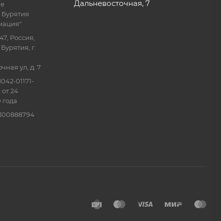
Дальневосточная, 7
ие
 Бурятия
мация"
47, Россия,
Бурятия, г.
ная ул, д. 7
042-01171-
 от 24
 года
0300888794