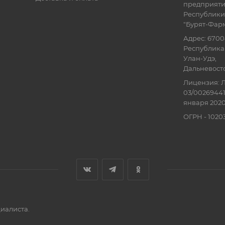
предприят
Республики
"Бурят-Фар
Адрес: 6700
Республика 
Улан-Удэ,
Дальневосточ
Лицензия: Л
03/00269441
января 2020
ОГРН - 102
иалиста.