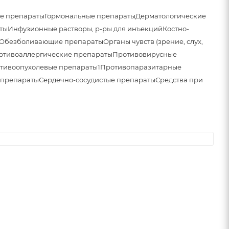
е препараты
Гормональные препараты
Дерматологические
ты
Инфузионные растворы, р-ры для инъекций
Костно-
Обезболивающие препараты
Органы чувств (зрение, слух,
отивоаллергические препараты
Противовирусные
тивоопухолевые препараты1
Противопаразитарные
 препараты
Сердечно-сосудистые препараты
Средства при