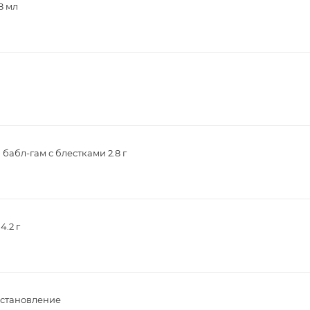
8 мл
абл-гам с блестками 2.8 г
.2 г
сстановление