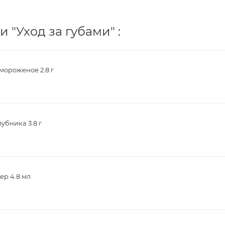
 "Уход за губами" :
ороженое 2.8 г
убника 3.8 г
ер 4.8 мл