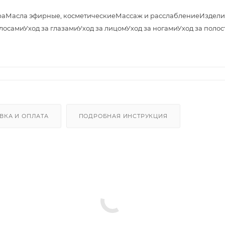
ра
Масла эфирные, косметические
Массаж и расслабление
Издели
олосами
Уход за глазами
Уход за лицом
Уход за ногами
Уход за полос
ВКА И ОПЛАТА
ПОДРОБНАЯ ИНСТРУКЦИЯ