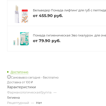
Бельведер Помада лифтинг для губ с пептида
от
455.90 руб.
Помада гигиеническая Эво гиалурон. для очен
от
79.90 руб.
Достаточно
Самовывоз сегодня - бесплатно
Доставка от 100 ₽
Характеристики
ФармакологическаяГруппа
—
Гигиена
Рецептурный
—
Нет