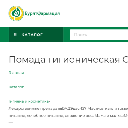
КАТАЛОГ
Помада гигиеническая Обл
Главная
—
Каталог
—
Гигиена и косметика
Лекарственные препараты
БАД
Эдас-127 Мастиол капли гоме
питание, лечебное питание, снижение веса
Мама и малыш
М
—