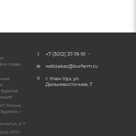
+7 (3012) 37-19-91
ят-
Все права
webzakaz@burfarm.ru
г. Улан-Удэ, ул.
енное
Дальневосточная, 7
ие
 Бурятия
мация"
47, Россия,
Бурятия, г.
ная ул, д. 7
042-01171-