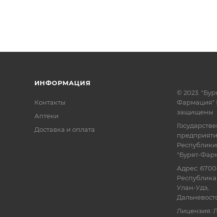
ИНФОРМАЦИЯ
© 2023. "Бур
Контакты
Фармация" 
защищены
Аптеки
Государств
Доставка и оплата
предприят
Республики
"Бурят-Фар
Адрес: 6700
Республика 
Улан-Удэ,
Дальневосточ
Лицензия: Л