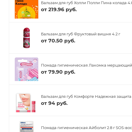
Бальзам для губ Холли Полли Пина колада 4.
от
219.96 руб.
Бальзам для губ Фруктовый вишня 4.2 г
от
70.50 руб.
Помада гигиеническая Лакомка мерцающий б
от
79.90 руб.
Бальзам для губ Комфорте Надежная защита 4
от
94 руб.
Помада гигиеническая Айболит 2.8 г SOS-во