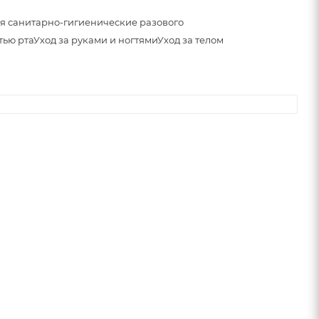
я санитарно-гигиенические разового
тью рта
Уход за руками и ногтями
Уход за телом