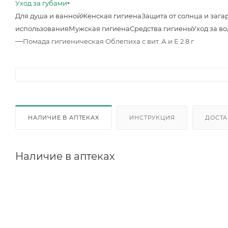
Уход за губами
Для душа и ванной
Женская гигиена
Защита от солнца и зага
использования
Мужская гигиена
Средства гигиены
Уход за в
—
Помада гигиеническая Облепиха с вит. А и Е 2.8 г
НАЛИЧИЕ В АПТЕКАХ
ИНСТРУКЦИЯ
ДОСТА
Наличие в аптеках