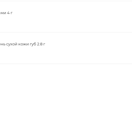
ми 4 г
ь сухой кожи губ 2.8 г