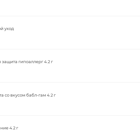
й уход
защита гипоаллерг 4.2 г
 со вкусом бабл-гам 4.2 г
ие 4.2 г