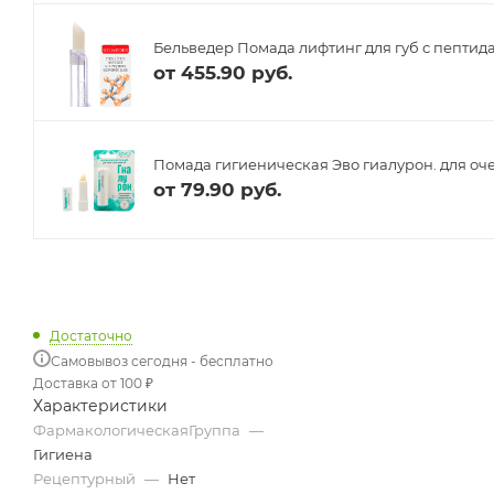
Бельведер Помада лифтинг для губ с пептида
от
455.90 руб.
Помада гигиеническая Эво гиалурон. для очен
от
79.90 руб.
Достаточно
Самовывоз сегодня - бесплатно
Доставка от 100 ₽
Характеристики
ФармакологическаяГруппа
—
Гигиена
Рецептурный
—
Нет