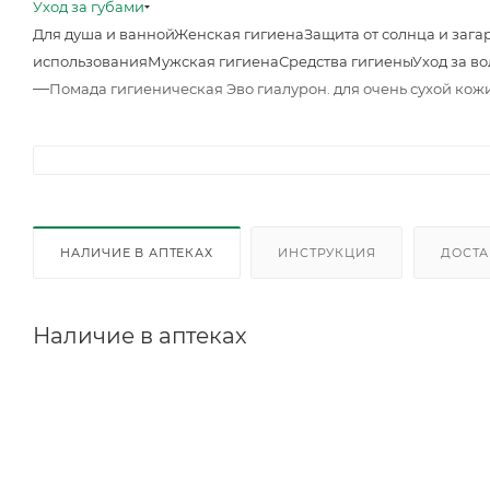
Уход за губами
Для душа и ванной
Женская гигиена
Защита от солнца и зага
использования
Мужская гигиена
Средства гигиены
Уход за в
—
Помада гигиеническая Эво гиалурон. для очень сухой кожи 
НАЛИЧИЕ В АПТЕКАХ
ИНСТРУКЦИЯ
ДОСТА
Наличие в аптеках