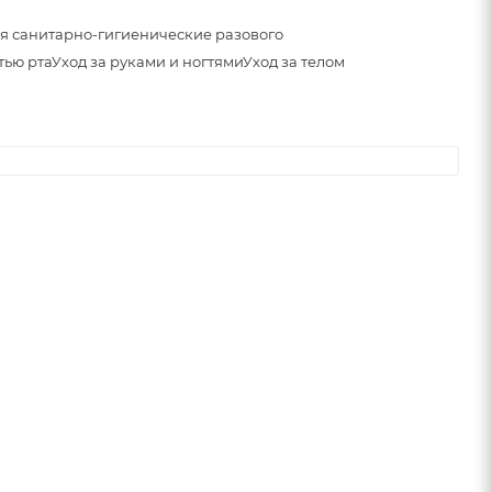
я санитарно-гигиенические разового
тью рта
Уход за руками и ногтями
Уход за телом