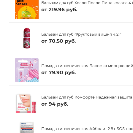
Бальзам для губ Холли Полли Пина колада 4.
от
219.96 руб.
Бальзам для губ Фруктовый вишня 4.2 г
от
70.50 руб.
Помада гигиеническая Лакомка мерцающий б
от
79.90 руб.
Бальзам для губ Комфорте Надежная защита 4
от
94 руб.
Помада гигиеническая Айболит 2.8 г SOS-во