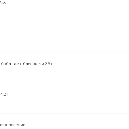
8 мл
абл-гам с блестками 2.8 г
.2 г
сстановление