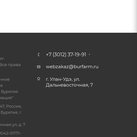
+7 (3012) 37-19-91
ят-
Все права
webzakaz@burfarm.ru
г. Улан-Удэ, ул.
енное
Дальневосточная, 7
ие
 Бурятия
мация"
47, Россия,
Бурятия, г.
ная ул, д. 7
042-01171-