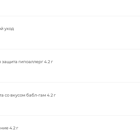
й уход
защита гипоаллерг 4.2 г
 со вкусом бабл-гам 4.2 г
ие 4.2 г