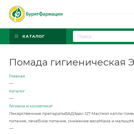
КАТАЛОГ
Помада гигиеническая Эв
Главная
—
Каталог
—
Гигиена и косметика
Лекарственные препараты
БАД
Эдас-127 Мастиол капли гоме
питание, лечебное питание, снижение веса
Мама и малыш
М
—