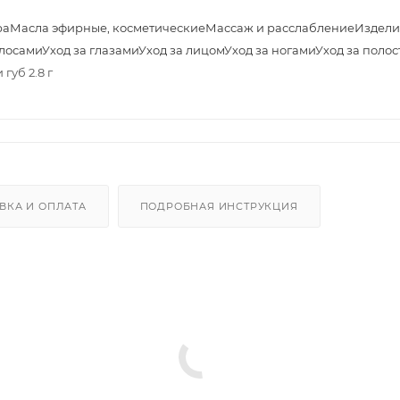
ра
Масла эфирные, косметические
Массаж и расслабление
Издели
олосами
Уход за глазами
Уход за лицом
Уход за ногами
Уход за полос
губ 2.8 г
ВКА И ОПЛАТА
ПОДРОБНАЯ ИНСТРУКЦИЯ