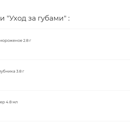
 "Уход за губами" :
ороженое 2.8 г
убника 3.8 г
ер 4.8 мл