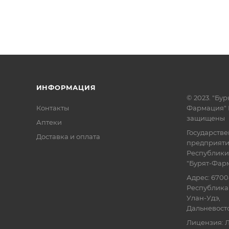
ИНФОРМАЦИЯ
© 2023. "Бур
Контакты
Фармация" 
защищены
Аптеки
Государств
Доставка и оплата
предприят
Республики
"Бурят-Фар
Адрес: 6700
Республика 
Улан-Удэ,
Дальневосточ
Лицензия: Л