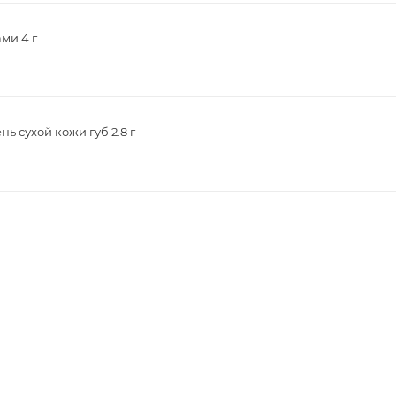
ми 4 г
ь сухой кожи губ 2.8 г