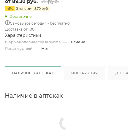
95 руб.
от
89.30 руб.
-
6
%
Экономия
5.70 руб.
Достаточно
Самовывоз сегодня - бесплатно
Доставка от 100 ₽
Характеристики
ФармакологическаяГруппа
—
Гигиена
Рецептурный
—
Нет
НАЛИЧИЕ В АПТЕКАХ
ИНСТРУКЦИЯ
ДОСТАВК
Наличие в аптеках