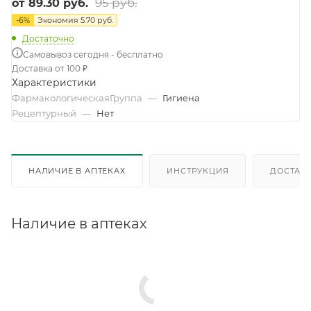
95 руб.
от
89.30 руб.
-
6
%
Экономия
5.70 руб.
Достаточно
Самовывоз сегодня - бесплатно
Доставка от 100 ₽
Характеристики
ФармакологическаяГруппа
—
Гигиена
Рецептурный
—
Нет
НАЛИЧИЕ В АПТЕКАХ
ИНСТРУКЦИЯ
ДОСТАВК
Наличие в аптеках