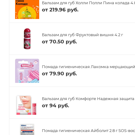
Бальзам для губ Холли Полли Пина колада 4.
от
219.96 руб.
Бальзам для губ Фруктовый вишня 4.2 г
от
70.50 руб.
Помада гигиеническая Лакомка мерцающий б
от
79.90 руб.
Бальзам для губ Комфорте Надежная защита 4
от
94 руб.
Помада гигиеническая Айболит 2.8 г SOS-во