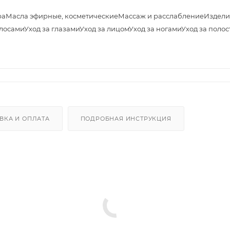
ра
Масла эфирные, косметические
Массаж и расслабление
Издели
олосами
Уход за глазами
Уход за лицом
Уход за ногами
Уход за полос
ВКА И ОПЛАТА
ПОДРОБНАЯ ИНСТРУКЦИЯ