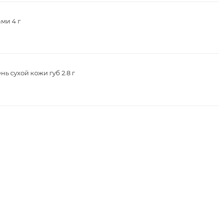
ми 4 г
ь сухой кожи губ 2.8 г