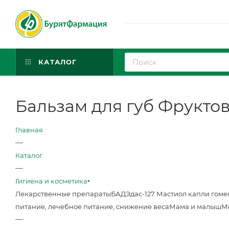
КАТАЛОГ
Бальзам для губ Фруктов
Главная
—
Каталог
—
Гигиена и косметика
Лекарственные препараты
БАД
Эдас-127 Мастиол капли гоме
питание, лечебное питание, снижение веса
Мама и малыш
М
—