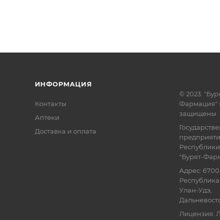
ИНФОРМАЦИЯ
© 2023. "Бур
Контакты
Фармация" 
защищены
Аптеки
Государств
Доставка и оплата
предприят
Республики
"Бурят-Фар
Адрес: 6700
Республика 
Улан-Удэ,
Дальневосточ
Лицензия: Л