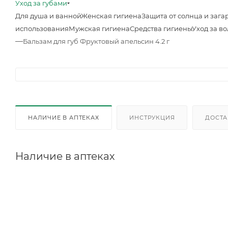
Уход за губами
Для душа и ванной
Женская гигиена
Защита от солнца и зага
использования
Мужская гигиена
Средства гигиены
Уход за в
—
Бальзам для губ Фруктовый апельсин 4.2 г
НАЛИЧИЕ В АПТЕКАХ
ИНСТРУКЦИЯ
ДОСТА
Наличие в аптеках