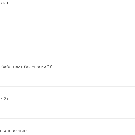
8 мл
абл-гам с блестками 2.8 г
.2 г
сстановление