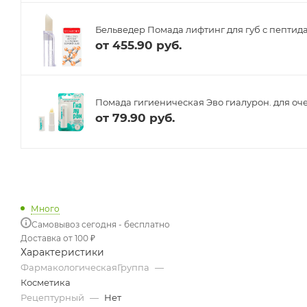
Бельведер Помада лифтинг для губ с пептида
от
455.90 руб.
Помада гигиеническая Эво гиалурон. для очен
от
79.90 руб.
Много
Самовывоз сегодня - бесплатно
Доставка от 100 ₽
Характеристики
ФармакологическаяГруппа
—
Косметика
Рецептурный
—
Нет