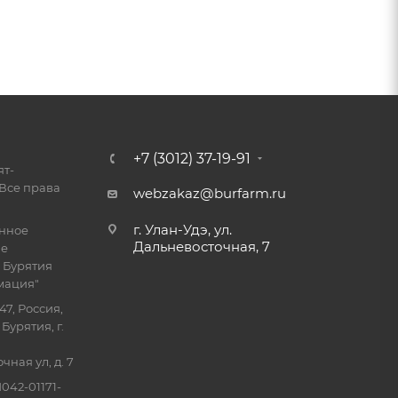
+7 (3012) 37-19-91
ят-
Все права
webzakaz@burfarm.ru
г. Улан-Удэ, ул.
енное
Дальневосточная, 7
ие
 Бурятия
мация"
47, Россия,
Бурятия, г.
ная ул, д. 7
042-01171-