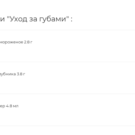
 "Уход за губами" :
ороженое 2.8 г
убника 3.8 г
ер 4.8 мл