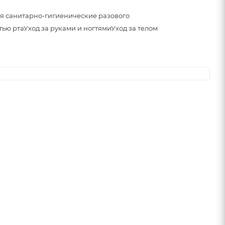
я санитарно-гигиенические разового
тью рта
Уход за руками и ногтями
Уход за телом