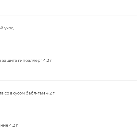
й уход
защита гипоаллерг 4.2 г
 со вкусом бабл-гам 4.2 г
ие 4.2 г