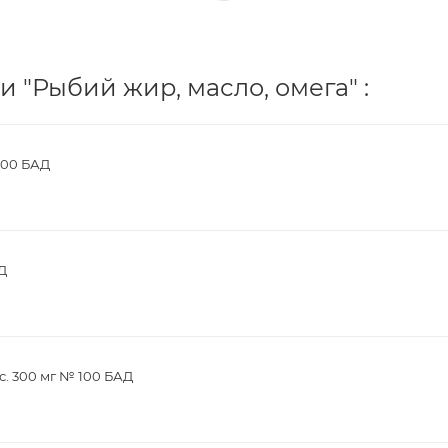
 "Рыбий жир, масло, омега" :
100 БАД
Д
с. 300 мг № 100 БАД