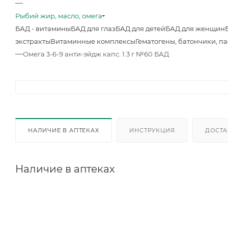
—
Рыбий жир, масло, омега
БАД - витамины
БАД для глаз
БАД для детей
БАД для женщин
экстракты
Витаминные комплексы
Гематогены, батончики, п
—
Омега 3-6-9 анти-эйдж капс. 1.3 г №60 БАД
НАЛИЧИЕ В АПТЕКАХ
ИНСТРУКЦИЯ
ДОСТА
Наличие в аптеках