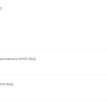
Д
м шиповника №100 БАД
 100 БАД