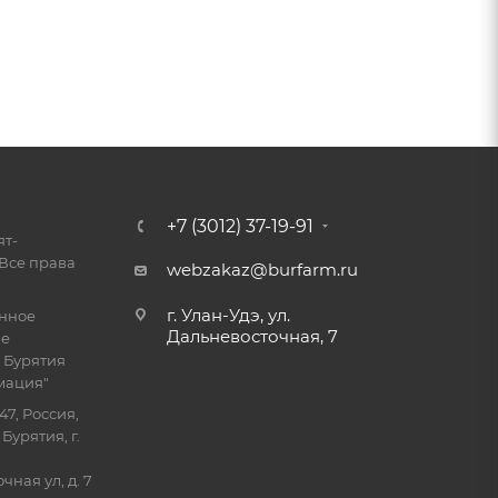
+7 (3012) 37-19-91
ят-
Все права
webzakaz@burfarm.ru
г. Улан-Удэ, ул.
енное
Дальневосточная, 7
ие
 Бурятия
мация"
47, Россия,
Бурятия, г.
ная ул, д. 7