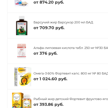
от
874.20 руб.
Барсучий жир Барсукор 200 мл БАД
от
709.70 руб.
Альфа-липоевая кислота табл. 250 мг №30 Б
от
376 руб.
Омега-3 60% Фортевит капс. 800 мг № 80 БА
от
1 024.60 руб.
Рыбный жир детский Фортевит фруктово-яго
от
393.86 руб.