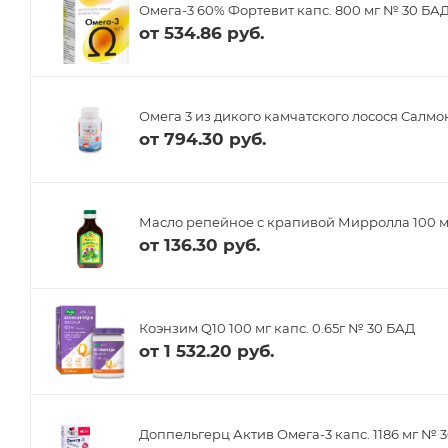
Омега-3 60% Фортевит капс. 800 мг № 30 БА
от
534.86 руб.
Омега 3 из дикого камчатского лосося Салмон
от
794.30 руб.
Масло репейное с крапивой Мирролла 100 
от
136.30 руб.
Коэнзим Q10 100 мг капс. 0.65г № 30 БАД
от
1 532.20 руб.
Доппельгерц Актив Омега-3 капс. 1186 мг № 