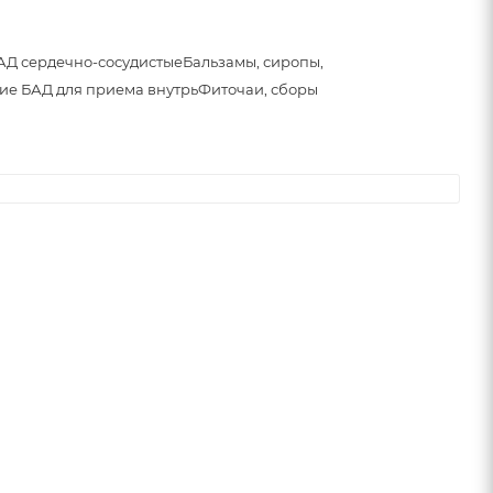
АД сердечно-сосудистые
Бальзамы, сиропы,
ие БАД для приема внутрь
Фиточаи, сборы