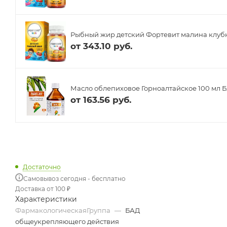
Рыбный жир детский Фортевит малина клубн
от
343.10 руб.
Масло облепиховое Горноалтайское 100 мл 
от
163.56 руб.
Достаточно
Самовывоз сегодня - бесплатно
Доставка от 100 ₽
Характеристики
ФармакологическаяГруппа
—
БАД
общеукрепляющего действия