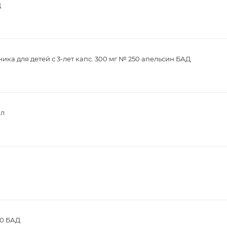
Д
ика для детей с 3-лет капс. 300 мг № 250 апельсин БАД
мл
30 БАД