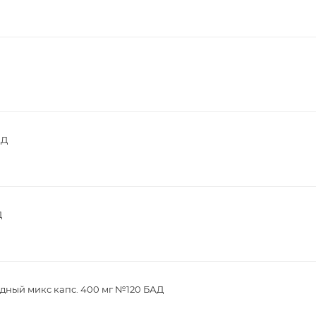
АД
Д
дный микс капс. 400 мг №120 БАД