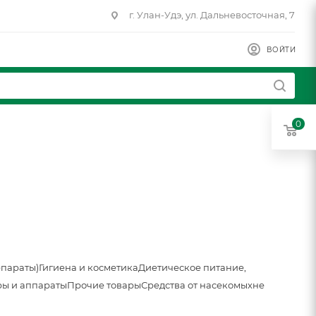
г. Улан-Удэ, ул. Дальневосточная, 7
ВОЙТИ
0
епараты)
Гигиена и косметика
Диетическое питание,
ы и аппараты
Прочие товары
Средства от насекомых
не