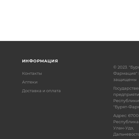
ИНФОРМАЦИЯ
© 2023. "Бур
Контакты
Фармация" 
защищены
Аптеки
Государств
Доставка и оплата
предприят
Республики
"Бурят-Фар
Адрес: 6700
Республика 
Улан-Удэ,
Дальневосточ