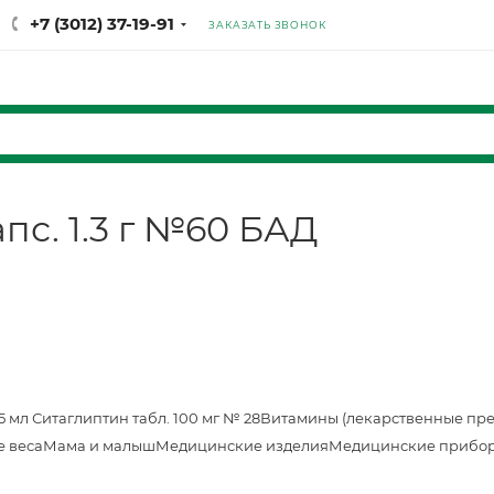
+7 (3012) 37-19-91
ЗАКАЗАТЬ ЗВОНОК
пс. 1.3 г №60 БАД
25 мл
Ситаглиптин табл. 100 мг № 28
Витамины (лекарственные пр
е веса
Мама и малыш
Медицинские изделия
Медицинские прибор