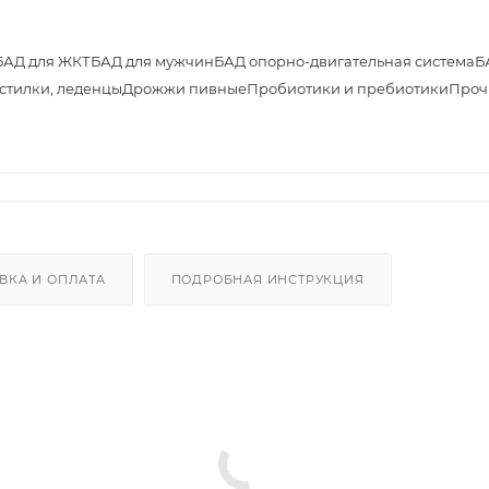
БАД для ЖКТ
БАД для мужчин
БАД опорно-двигательная система
Б
астилки, леденцы
Дрожжи пивные
Пробиотики и пребиотики
Проч
ВКА И ОПЛАТА
ПОДРОБНАЯ ИНСТРУКЦИЯ