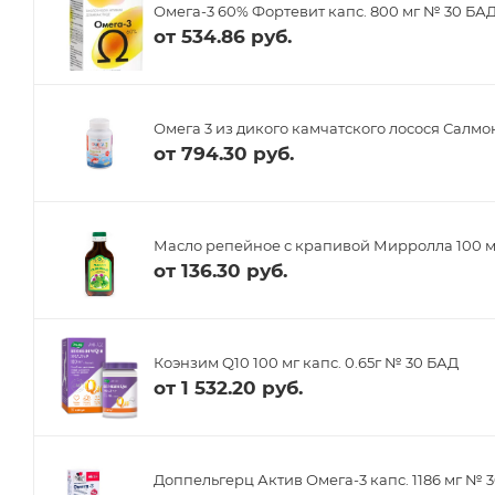
Омега-3 60% Фортевит капс. 800 мг № 30 БА
от
534.86 руб.
Омега 3 из дикого камчатского лосося Салмон
от
794.30 руб.
Масло репейное с крапивой Мирролла 100 
от
136.30 руб.
Коэнзим Q10 100 мг капс. 0.65г № 30 БАД
от
1 532.20 руб.
Доппельгерц Актив Омега-3 капс. 1186 мг № 