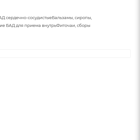
АД сердечно-сосудистые
Бальзамы, сиропы,
ие БАД для приема внутрь
Фиточаи, сборы