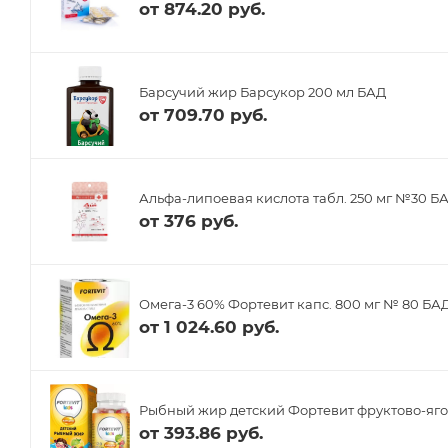
от
874.20 руб.
Барсучий жир Барсукор 200 мл БАД
от
709.70 руб.
Альфа-липоевая кислота табл. 250 мг №30 Б
от
376 руб.
Омега-3 60% Фортевит капс. 800 мг № 80 БА
от
1 024.60 руб.
Рыбный жир детский Фортевит фруктово-яго
от
393.86 руб.