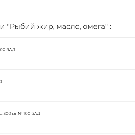
 "Рыбий жир, масло, омега" :
100 БАД
Д
с. 300 мг № 100 БАД