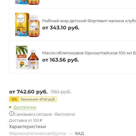
Рыбный жир детский Фортевит малина клубн
от
343.10 руб.
Масло облепиховое Горноалтайское 100 мл 
от
163.56 руб.
от
742.60 руб.
790 руб.
-
6
%
Экономия
47.40 руб.
Достаточно
Самовывоз сегодня - бесплатно
Доставка от 100 ₽
Характеристики
ФармакологическаяГруппа
—
БАД