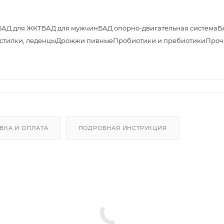
БАД для ЖКТ
БАД для мужчин
БАД опорно-двигательная система
Б
астилки, леденцы
Дрожжи пивные
Пробиотики и пребиотики
Проч
ВКА И ОПЛАТА
ПОДРОБНАЯ ИНСТРУКЦИЯ