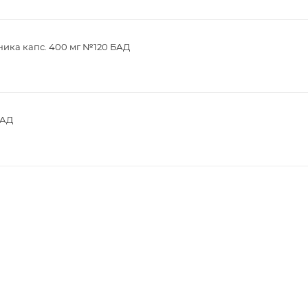
ика капс. 400 мг №120 БАД
БАД