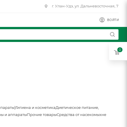
г. Улан-Удэ, ул. Дальневосточная, 7
ВОЙТИ
0
епараты)
Гигиена и косметика
Диетическое питание,
ы и аппараты
Прочие товары
Средства от насекомых
не