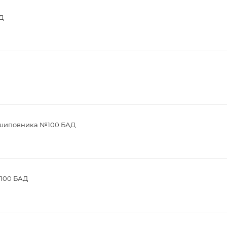
Д
м шиповника №100 БАД
 100 БАД