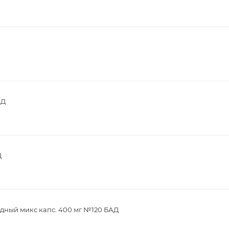
АД
Д
дный микс капс. 400 мг №120 БАД