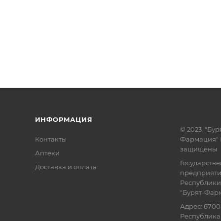
ИНФОРМАЦИЯ
© 2023. "Бур
Контакты
Фармация" 
защищены
Аптеки
Государств
Доставка и оплата
предприят
Республики
"Бурят-Фар
Адрес: 6700
Республика 