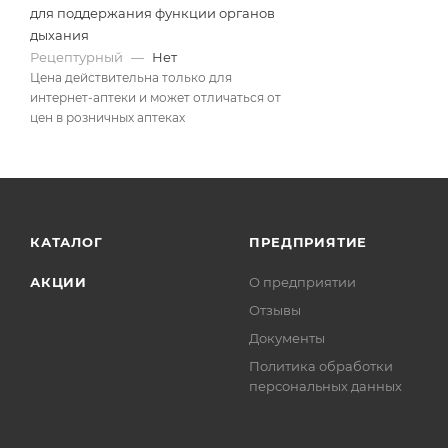
для поддержания функции органов
дыхания
Рецептурный
—
Нет
Цена действительна только для
интернет-аптеки и может отличаться от
цен в розничных аптеках
КАТАЛОГ
ПРЕДПРИЯТИЕ
АКЦИИ
О предприятии
Отзывы
Документы
Политика обработки
персональных данных