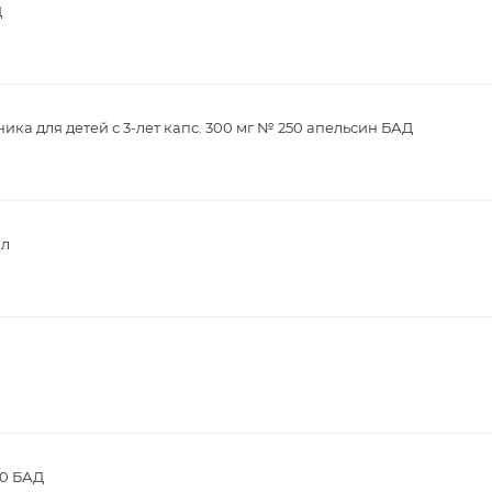
Д
ика для детей с 3-лет капс. 300 мг № 250 апельсин БАД
мл
30 БАД