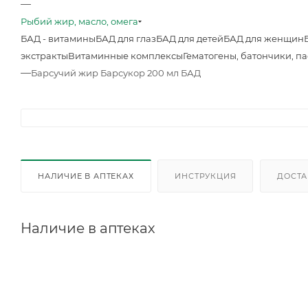
—
Рыбий жир, масло, омега
БАД - витамины
БАД для глаз
БАД для детей
БАД для женщин
экстракты
Витаминные комплексы
Гематогены, батончики, п
—
Барсучий жир Барсукор 200 мл БАД
НАЛИЧИЕ В АПТЕКАХ
ИНСТРУКЦИЯ
ДОСТА
Наличие в аптеках