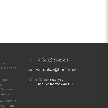
+7 (3012) 37-19-91
ят-
Все права
webzakaz@burfarm.ru
г. Улан-Удэ, ул.
енное
Дальневосточная, 7
ие
 Бурятия
мация"
47, Россия,
Бурятия, г.