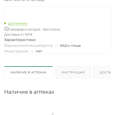
Достаточно
Самовывоз сегодня - бесплатно
Доставка от 100 ₽
Характеристики
ФармакологическаяГруппа
—
БАД к пище
Рецептурный
—
Нет
НАЛИЧИЕ В АПТЕКАХ
ИНСТРУКЦИЯ
ДОСТАВК
Наличие в аптеках