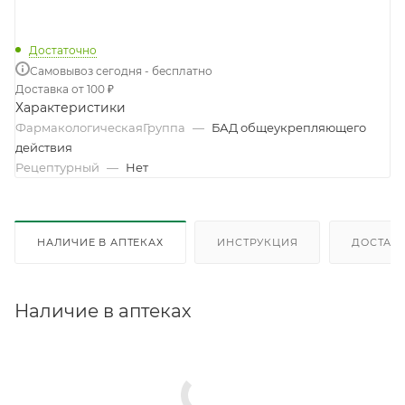
Достаточно
Самовывоз сегодня - бесплатно
Доставка от 100 ₽
Характеристики
ФармакологическаяГруппа
—
БАД общеукрепляющего
действия
Рецептурный
—
Нет
НАЛИЧИЕ В АПТЕКАХ
ИНСТРУКЦИЯ
ДОСТАВК
Наличие в аптеках