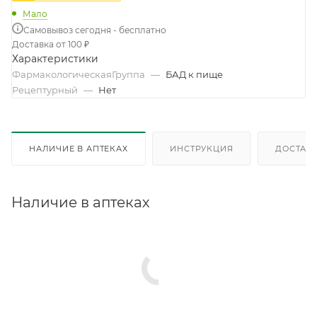
Мало
Самовывоз сегодня - бесплатно
Доставка от 100 ₽
Характеристики
ФармакологическаяГруппа
—
БАД к пище
Рецептурный
—
Нет
НАЛИЧИЕ В АПТЕКАХ
ИНСТРУКЦИЯ
ДОСТАВК
Наличие в аптеках