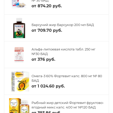
№ 30 БАД
от
874.20 руб.
Барсучий жир Барсукор 200 мл БАД
от
709.70 руб.
Альфа-липоевая кислота табл. 250 мг
№30 БАД
от
376 руб.
Омега-3 60% Фортевит капс. 800 мг № 80
БАД
от
1 024.60 руб.
Рыбный жир детский Фортевит фруктово-
ягодный микс капс. 400 мг №120 БАД
от
393.86 руб.