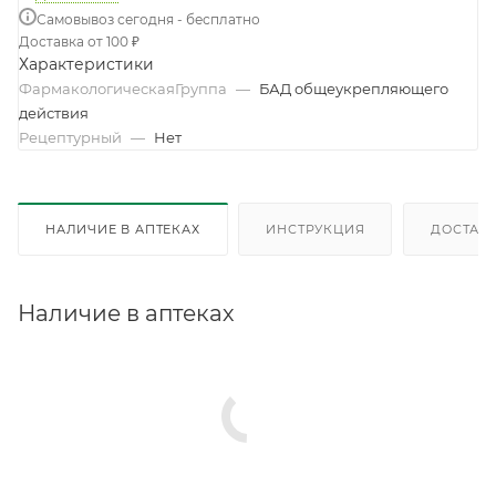
Самовывоз сегодня - бесплатно
Доставка от 100 ₽
Характеристики
ФармакологическаяГруппа
—
БАД общеукрепляющего
действия
Рецептурный
—
Нет
НАЛИЧИЕ В АПТЕКАХ
ИНСТРУКЦИЯ
ДОСТАВК
Наличие в аптеках