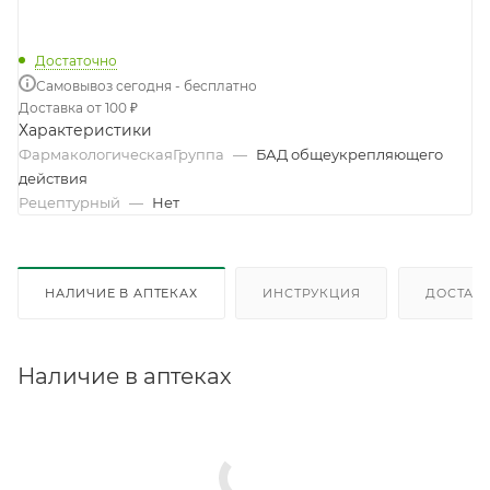
Достаточно
Самовывоз сегодня - бесплатно
Доставка от 100 ₽
Характеристики
ФармакологическаяГруппа
—
БАД общеукрепляющего
действия
Рецептурный
—
Нет
НАЛИЧИЕ В АПТЕКАХ
ИНСТРУКЦИЯ
ДОСТАВК
Наличие в аптеках