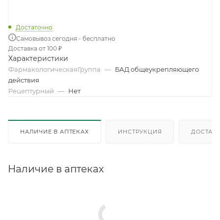
Достаточно
Самовывоз сегодня - бесплатно
Доставка от 100 ₽
Характеристики
ФармакологическаяГруппа
—
БАД общеукрепляющего
действия
Рецептурный
—
Нет
НАЛИЧИЕ В АПТЕКАХ
ИНСТРУКЦИЯ
ДОСТАВК
Наличие в аптеках