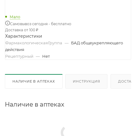
Мало
Самовывоз сегодня - бесплатно
Доставка от 100 ₽
Характеристики
ФармакологическаяГруппа
—
БАД общеукрепляющего
действия
Рецептурный
—
Нет
НАЛИЧИЕ В АПТЕКАХ
ИНСТРУКЦИЯ
ДОСТАВК
Наличие в аптеках