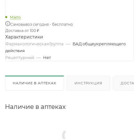
Мало
Самовывоз сегодня - бесплатно
Доставка от 100 ₽
Характеристики
ФармакологическаяГруппа
—
БАД общеукрепляющего
действия
Рецептурный
—
Нет
НАЛИЧИЕ В АПТЕКАХ
ИНСТРУКЦИЯ
ДОСТАВК
Наличие в аптеках