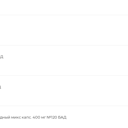
АД
Д
дный микс капс. 400 мг №120 БАД