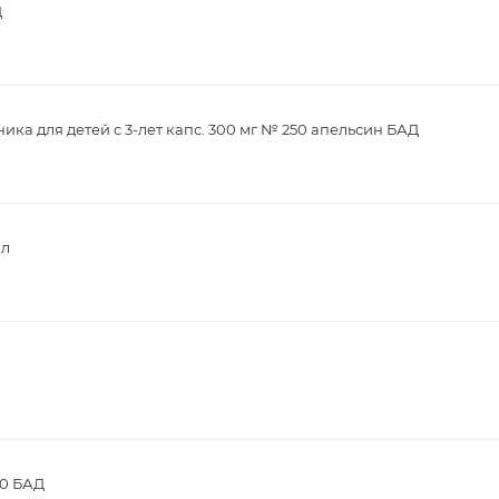
Д
ика для детей с 3-лет капс. 300 мг № 250 апельсин БАД
мл
30 БАД