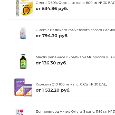
Омега-3 60% Фортевит капс. 800 мг № 30 БА
от
534.86 руб.
Омега 3 из дикого камчатского лосося Салмон
от
794.30 руб.
Масло репейное с крапивой Мирролла 100 
от
136.30 руб.
Коэнзим Q10 100 мг капс. 0.65г № 30 БАД
от
1 532.20 руб.
Доппельгерц Актив Омега-3 капс. 1186 мг № 