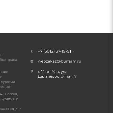
+7 (3012) 37-19-91
ят-
Все права
webzakaz@burfarm.ru
г. Улан-Удэ, ул.
енное
Дальневосточная, 7
ие
 Бурятия
мация"
47, Россия,
Бурятия, г.
ная ул, д. 7