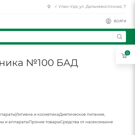
г. Улан-Удэ, ул. Дальневосточная, 7
ВОЙТИ
0
вника №100 БАД
епараты)
Гигиена и косметика
Диетическое питание,
ы и аппараты
Прочие товары
Средства от насекомых
не