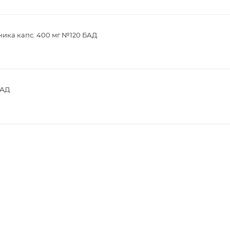
ика капс. 400 мг №120 БАД
БАД