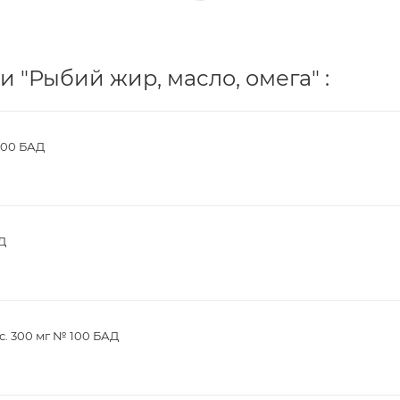
 "Рыбий жир, масло, омега" :
100 БАД
Д
с. 300 мг № 100 БАД