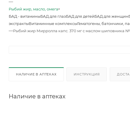
—
Рыбий жир, масло, омега
БАД - витамины
БАД для глаз
БАД для детей
БАД для женщин
экстракты
Витаминные комплексы
Гематогены, батончики, п
—
Рыбий жир Мирролла капс. 370 мг с маслом шиповника 
НАЛИЧИЕ В АПТЕКАХ
ИНСТРУКЦИЯ
ДОСТА
Наличие в аптеках