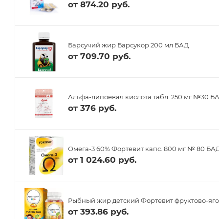
от
874.20 руб.
Барсучий жир Барсукор 200 мл БАД
от
709.70 руб.
Альфа-липоевая кислота табл. 250 мг №30 Б
от
376 руб.
Омега-3 60% Фортевит капс. 800 мг № 80 БА
от
1 024.60 руб.
Рыбный жир детский Фортевит фруктово-яго
от
393.86 руб.