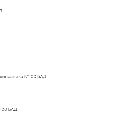
Д
м шиповника №100 БАД
 100 БАД