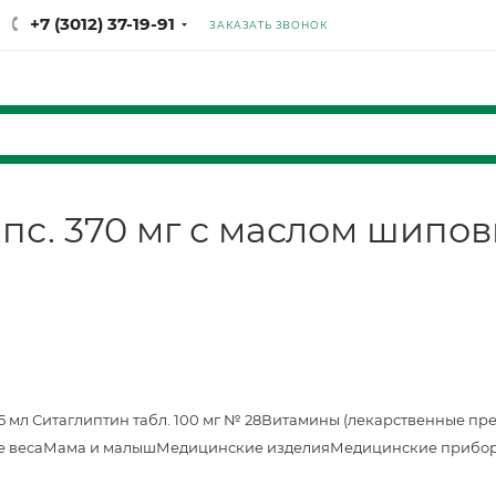
+7 (3012) 37-19-91
ЗАКАЗАТЬ ЗВОНОК
пс. 370 мг с маслом шипо
25 мл
Ситаглиптин табл. 100 мг № 28
Витамины (лекарственные пр
е веса
Мама и малыш
Медицинские изделия
Медицинские прибор