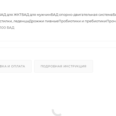
БАД для ЖКТ
БАД для мужчин
БАД опорно-двигательная система
Б
астилки, леденцы
Дрожжи пивные
Пробиотики и пребиотики
Проч
№100 БАД
ВКА И ОПЛАТА
ПОДРОБНАЯ ИНСТРУКЦИЯ