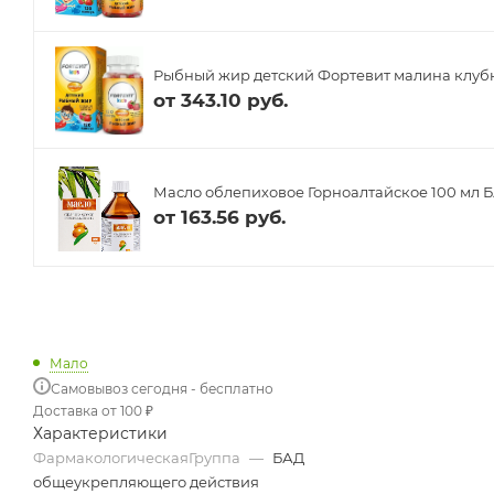
Рыбный жир детский Фортевит малина клубн
от
343.10 руб.
Масло облепиховое Горноалтайское 100 мл 
от
163.56 руб.
Мало
Самовывоз сегодня - бесплатно
Доставка от 100 ₽
Характеристики
ФармакологическаяГруппа
—
БАД
общеукрепляющего действия