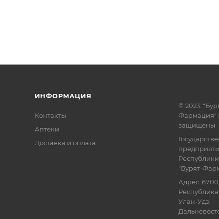
ИНФОРМАЦИЯ
© 2023. "Бур
Контакты
Фармация" 
защищены
Аптеки
Государств
Доставка и оплата
предприят
Республики
"Бурят-Фар
Адрес: 6700
Республика 
Улан-Удэ,
Дальневосточ