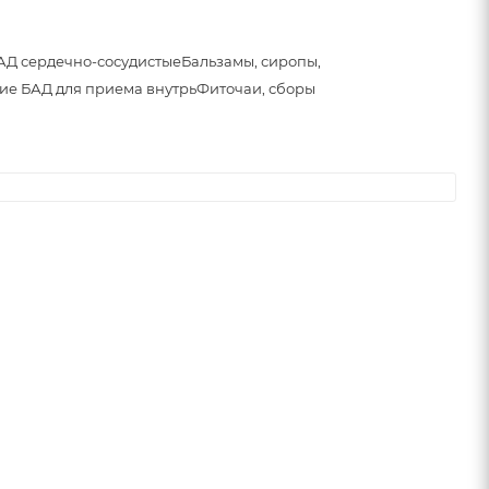
АД сердечно-сосудистые
Бальзамы, сиропы,
ие БАД для приема внутрь
Фиточаи, сборы