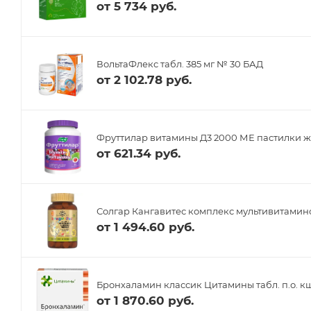
от
5 734 руб.
ВольтаФлекс табл. 385 мг № 30 БАД
от
2 102.78 руб.
Фруттилар витамины Д3 2000 МЕ пастилки ж
от
621.34 руб.
Солгар Кангавитес комплекс мультивитамино
от
1 494.60 руб.
Бронхаламин классик Цитамины табл. п.о. кш
от
1 870.60 руб.