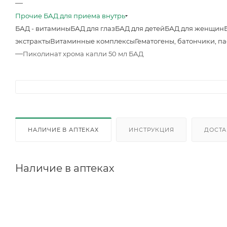
—
Прочие БАД для приема внутрь
БАД - витамины
БАД для глаз
БАД для детей
БАД для женщин
экстракты
Витаминные комплексы
Гематогены, батончики, п
—
Пиколинат хрома капли 50 мл БАД
НАЛИЧИЕ В АПТЕКАХ
ИНСТРУКЦИЯ
ДОСТА
Наличие в аптеках