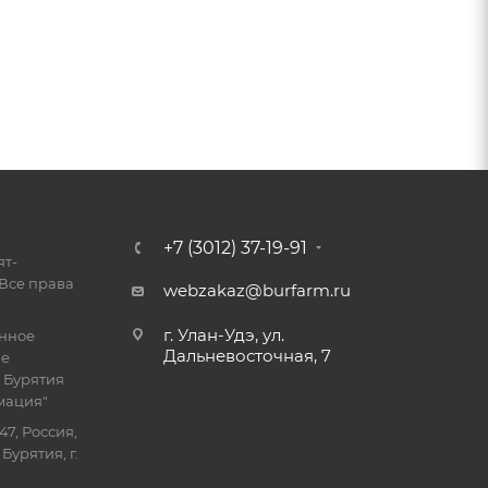
+7 (3012) 37-19-91
ят-
Все права
webzakaz@burfarm.ru
г. Улан-Удэ, ул.
енное
Дальневосточная, 7
ие
 Бурятия
мация"
47, Россия,
Бурятия, г.