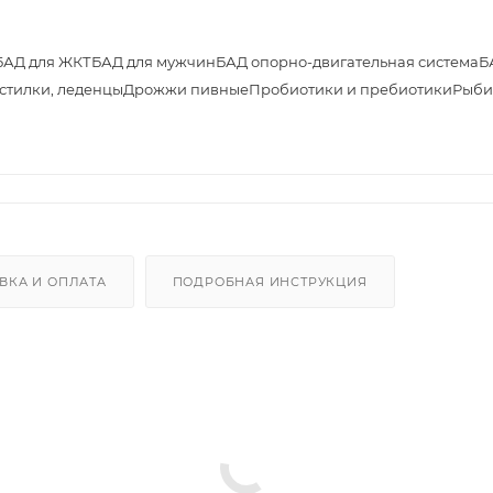
БАД для ЖКТ
БАД для мужчин
БАД опорно-двигательная система
Б
астилки, леденцы
Дрожжи пивные
Пробиотики и пребиотики
Рыби
ВКА И ОПЛАТА
ПОДРОБНАЯ ИНСТРУКЦИЯ