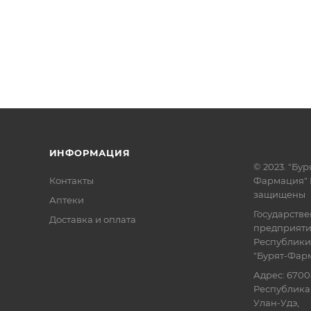
ИНФОРМАЦИЯ
© 2023. "Бур
Контакты
Фармация" 
защищены
Аптеки
Государств
Доставка и оплата
предприят
Республики
"Бурят-Фар
Адрес: 6700
Республика 
Улан-Удэ,