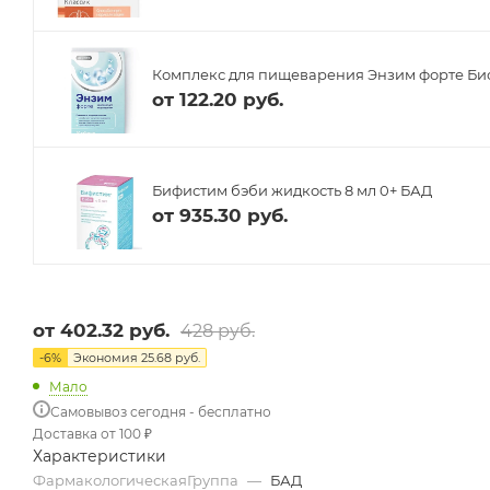
Комплекс для пищеварения Энзим форте Биоф
от
122.20 руб.
Бифистим бэби жидкость 8 мл 0+ БАД
от
935.30 руб.
от
402.32 руб.
428 руб.
-
6
%
Экономия
25.68 руб.
Мало
Самовывоз сегодня - бесплатно
Доставка от 100 ₽
Характеристики
ФармакологическаяГруппа
—
БАД