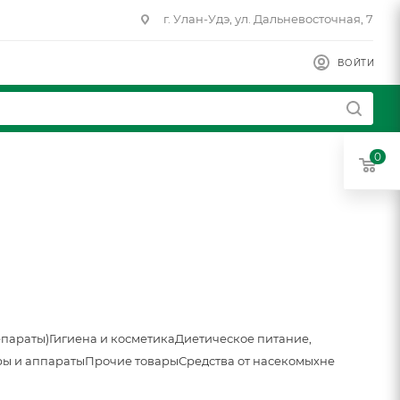
г. Улан-Удэ, ул. Дальневосточная, 7
ВОЙТИ
0
епараты)
Гигиена и косметика
Диетическое питание,
ы и аппараты
Прочие товары
Средства от насекомых
не