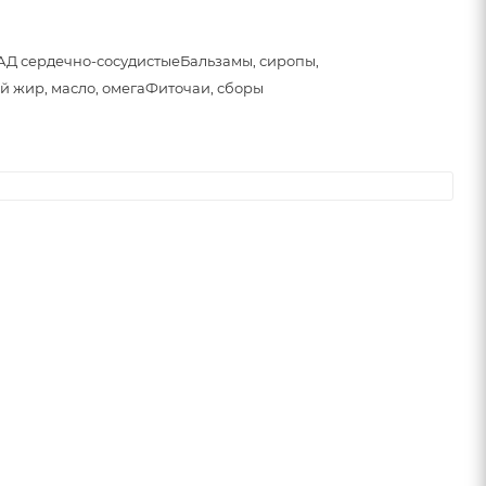
АД сердечно-сосудистые
Бальзамы, сиропы,
й жир, масло, омега
Фиточаи, сборы