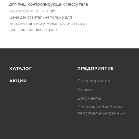
для лиц, контролирующих массу тела
Рецептурный
—
Нет
Цена действительна только для
интернет-аптеки и может отличаться от
цен в розничных аптеках
КАТАЛОГ
ПРЕДПРИЯТИЕ
АКЦИИ
О предприятии
Отзывы
Документы
Политика обработки
персональных данных