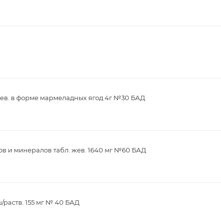
ев. в форме мармеладных ягод 4г №30 БАД
в и минералов табл. жев. 1640 мг №60 БАД
/раств. 155 мг № 40 БАД