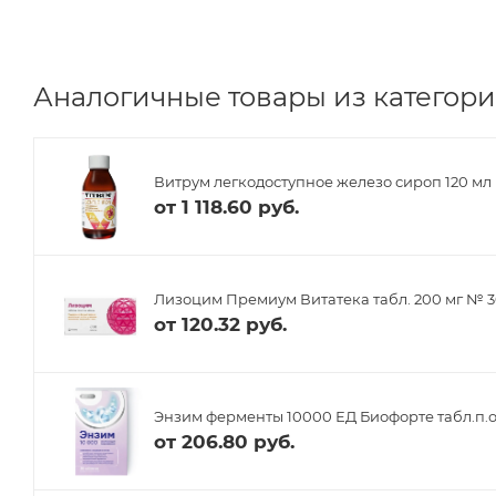
Аналогичные товары из категори
Витрум легкодоступное железо сироп 120 мл
от
1 118.60 руб.
Лизоцим Премиум Витатека табл. 200 мг № 
от
120.32 руб.
Энзим ферменты 10000 ЕД Биофорте табл.п.о
от
206.80 руб.