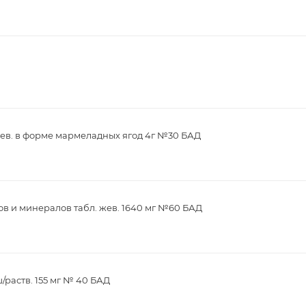
ев. в форме мармеладных ягод 4г №30 БАД
в и минералов табл. жев. 1640 мг №60 БАД
/раств. 155 мг № 40 БАД