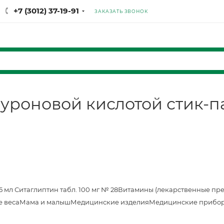
+7 (3012) 37-19-91
ЗАКАЗАТЬ ЗВОНОК
уроновой кислотой стик-п
25 мл
Ситаглиптин табл. 100 мг № 28
Витамины (лекарственные пр
е веса
Мама и малыш
Медицинские изделия
Медицинские прибор