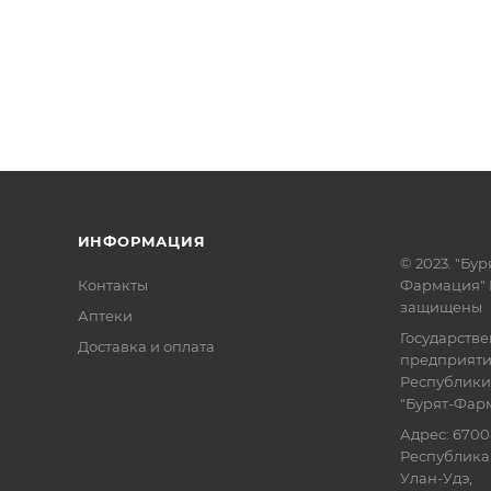
ИНФОРМАЦИЯ
© 2023. "Бур
Контакты
Фармация" 
защищены
Аптеки
Государств
Доставка и оплата
предприят
Республики
"Бурят-Фар
Адрес: 6700
Республика 
Улан-Удэ,