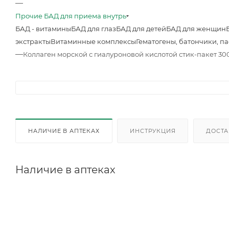
—
Прочие БАД для приема внутрь
БАД - витамины
БАД для глаз
БАД для детей
БАД для женщин
экстракты
Витаминные комплексы
Гематогены, батончики, п
—
Коллаген морской с гиалуроновой кислотой стик-пакет 30
НАЛИЧИЕ В АПТЕКАХ
ИНСТРУКЦИЯ
ДОСТА
Наличие в аптеках