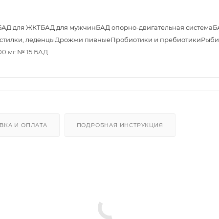
БАД для ЖКТ
БАД для мужчин
БАД опорно-двигательная система
Б
астилки, леденцы
Дрожжи пивные
Пробиотики и пребиотики
Рыби
00 мг № 15 БАД
ВКА И ОПЛАТА
ПОДРОБНАЯ ИНСТРУКЦИЯ