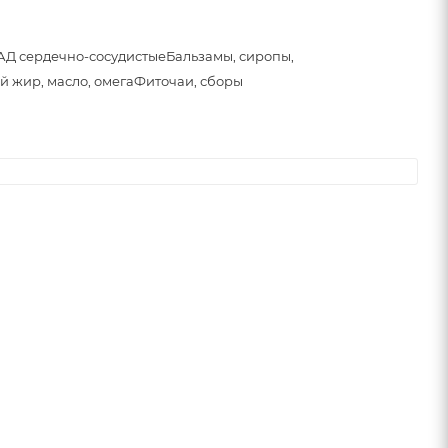
АД сердечно-сосудистые
Бальзамы, сиропы,
й жир, масло, омега
Фиточаи, сборы