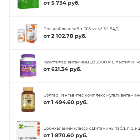
от
5 734 руб.
ВольтаФлекс табл. 385 мг № 30 БАД
от
2 102.78 руб.
Фруттилар витамины Д3 2000 МЕ пастилки ж
от
621.34 руб.
Солгар Кангавитес комплекс мультивитамино
от
1 494.60 руб.
Бронхаламин классик Цитамины табл. п.о. кш
от
1 870.60 руб.