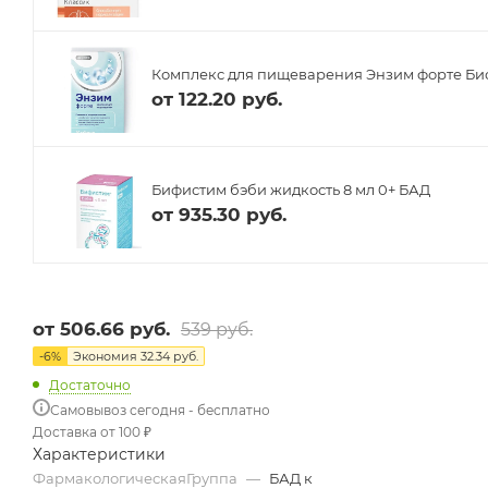
Комплекс для пищеварения Энзим форте Биоф
от
122.20 руб.
Бифистим бэби жидкость 8 мл 0+ БАД
от
935.30 руб.
от
506.66 руб.
539 руб.
-
6
%
Экономия
32.34 руб.
Достаточно
Самовывоз сегодня - бесплатно
Доставка от 100 ₽
Характеристики
ФармакологическаяГруппа
—
БАД к