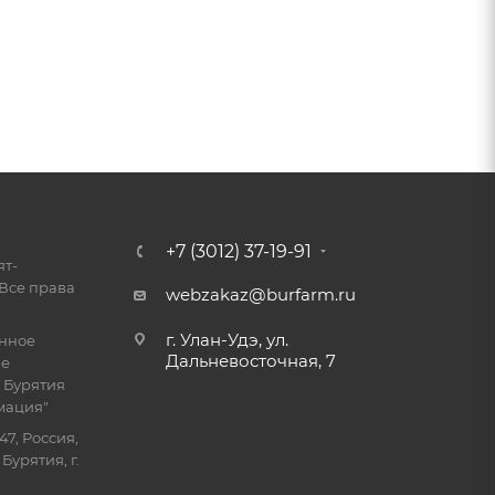
+7 (3012) 37-19-91
ят-
Все права
webzakaz@burfarm.ru
г. Улан-Удэ, ул.
енное
Дальневосточная, 7
ие
 Бурятия
мация"
47, Россия,
Бурятия, г.