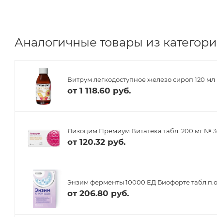
Аналогичные товары из категори
Витрум легкодоступное железо сироп 120 мл
от
1 118.60 руб.
Лизоцим Премиум Витатека табл. 200 мг № 
от
120.32 руб.
Энзим ферменты 10000 ЕД Биофорте табл.п.о
от
206.80 руб.