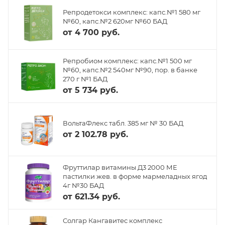
Репродетокси комплекс: капс.№1 580 мг
№60, капс.№2 620мг №60 БАД
от
4 700 руб.
Репробиом комплекс: капс.№1 500 мг
№60, капс.№2 540мг №90, пор. в банке
270 г №1 БАД
от
5 734 руб.
ВольтаФлекс табл. 385 мг № 30 БАД
от
2 102.78 руб.
Фруттилар витамины Д3 2000 МЕ
пастилки жев. в форме мармеладных ягод
4г №30 БАД
от
621.34 руб.
Солгар Кангавитес комплекс