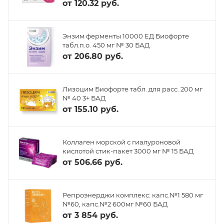
от
120.32 руб.
Энзим ферменты 10000 ЕД Биофорте
табл.п.о. 450 мг № 30 БАД
от
206.80 руб.
Лизоцим Биофорте табл. для расс. 200 мг
№ 40 3+ БАД
от
155.10 руб.
Коллаген морской с гиалуроновой
кислотой стик-пакет 3000 мг № 15 БАД
от
506.66 руб.
Репроэнерджи комплекс: капс.№1 580 мг
№60, капс.№2 600мг №60 БАД
от
3 854 руб.