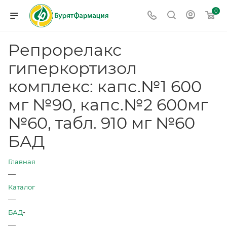
0
Репрорелакс
гиперкортизол
комплекс: капс.№1 600
мг №90, капс.№2 600мг
№60, табл. 910 мг №60
БАД
Главная
—
Каталог
—
БАД
—