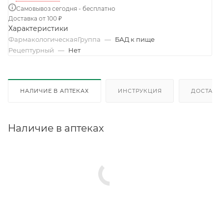
Самовывоз сегодня - бесплатно
Доставка от 100 ₽
Характеристики
ФармакологическаяГруппа
—
БАД к пище
Рецептурный
—
Нет
НАЛИЧИЕ В АПТЕКАХ
ИНСТРУКЦИЯ
ДОСТАВК
Наличие в аптеках