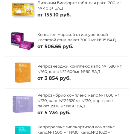
Лизоцим Биофорте табл. для расс. 200 мг
№ 40 3+ БАД
от
155.10 руб.
Коллаген морской с гиалуроновой
кислотой стик-пакет 3000 мг № 15 БАД
от
506.66 руб.
Репроэнерджи комплекс: капс.№1 580 мг
№60, капс.№2 600мг №60 БАД
от
3 854 руб.
Репроэмбрио комплекс: капс.№1 600 мг
№30, капс.№2 1620мг №30, пор. саше-
пакет 3500 мг №30 БАД
от
5 734 руб.
Репрорелакс гипокортизол комплекс:
капс.№1 500 мг №30, капс.№2 1620мг