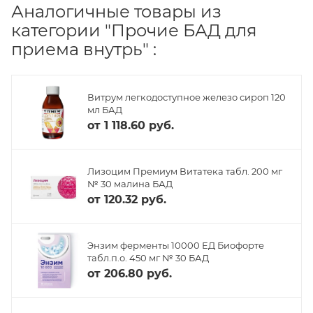
Аналогичные товары из
категории "Прочие БАД для
приема внутрь" :
Витрум легкодоступное железо сироп 120
мл БАД
от
1 118.60 руб.
Лизоцим Премиум Витатека табл. 200 мг
№ 30 малина БАД
от
120.32 руб.
Энзим ферменты 10000 ЕД Биофорте
табл.п.о. 450 мг № 30 БАД
от
206.80 руб.