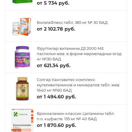
от
5 734 руб.
ВольтаФлекс табл. 385 мг № 30 БАД
от
2 102.78 руб.
Фруттилар витамины Д3 2000 МЕ
пастилки жев. в форме мармеладных ягод
4г №30 БАД
от
621.34 руб.
Солгар Кангавитес комплекс
мультивитаминов и минералов табл. жев.
1640 мг №60 БАД
от
1 494.60 руб.
Бронхаламин классик Цитамины табл.
п.о. кш/раств. 155 мг № 40 БАД
от
1 870.60 руб.