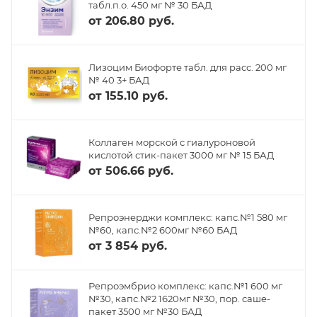
табл.п.о. 450 мг № 30 БАД
от
206.80 руб.
Лизоцим Биофорте табл. для расс. 200 мг
№ 40 3+ БАД
от
155.10 руб.
Коллаген морской с гиалуроновой
кислотой стик-пакет 3000 мг № 15 БАД
от
506.66 руб.
Репроэнерджи комплекс: капс.№1 580 мг
№60, капс.№2 600мг №60 БАД
от
3 854 руб.
Репроэмбрио комплекс: капс.№1 600 мг
№30, капс.№2 1620мг №30, пор. саше-
пакет 3500 мг №30 БАД