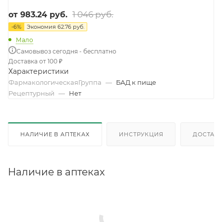
1 046 руб.
от
983.24 руб.
-
6
%
Экономия
62.76 руб.
Мало
Самовывоз сегодня - бесплатно
Доставка от 100 ₽
Характеристики
ФармакологическаяГруппа
—
БАД к пище
Рецептурный
—
Нет
НАЛИЧИЕ В АПТЕКАХ
ИНСТРУКЦИЯ
ДОСТАВК
Наличие в аптеках