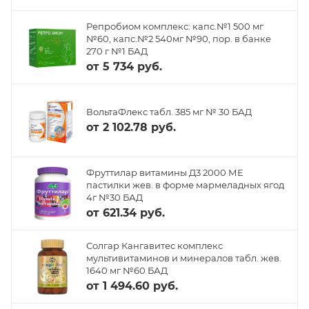
Репробиом комплекс: капс.№1 500 мг
№60, капс.№2 540мг №90, пор. в банке
270 г №1 БАД
от
5 734 руб.
ВольтаФлекс табл. 385 мг № 30 БАД
от
2 102.78 руб.
Фруттилар витамины Д3 2000 МЕ
пастилки жев. в форме мармеладных ягод
4г №30 БАД
от
621.34 руб.
Солгар Кангавитес комплекс
мультивитаминов и минералов табл. жев.
1640 мг №60 БАД
от
1 494.60 руб.