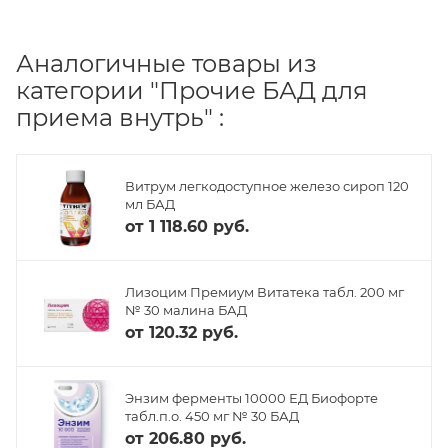
Аналогичные товары из
категории "Прочие БАД для
приема внутрь" :
Витрум легкодоступное железо сироп 120
мл БАД
от
1 118.60 руб.
Лизоцим Премиум Витатека табл. 200 мг
№ 30 малина БАД
от
120.32 руб.
Энзим ферменты 10000 ЕД Биофорте
табл.п.о. 450 мг № 30 БАД
от
206.80 руб.