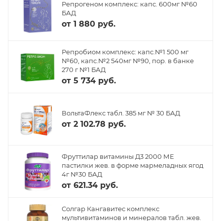
Репрогеном комплекс: капс. 600мг №60
БАД
от
1 880 руб.
Репробиом комплекс: капс.№1 500 мг
№60, капс.№2 540мг №90, пор. в банке
270 г №1 БАД
от
5 734 руб.
ВольтаФлекс табл. 385 мг № 30 БАД
от
2 102.78 руб.
Фруттилар витамины Д3 2000 МЕ
пастилки жев. в форме мармеладных ягод
4г №30 БАД
от
621.34 руб.
Солгар Кангавитес комплекс
мультивитаминов и минералов табл. жев.