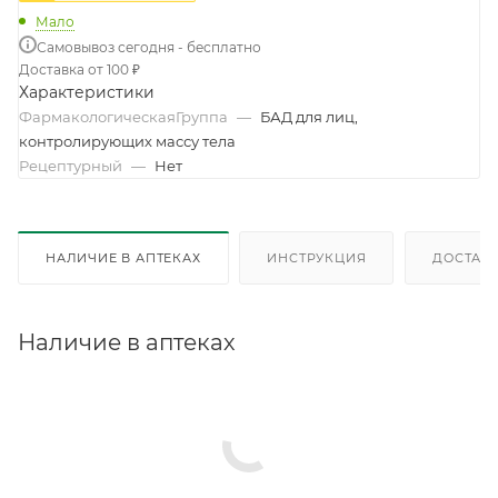
Мало
Самовывоз сегодня - бесплатно
Доставка от 100 ₽
Характеристики
ФармакологическаяГруппа
—
БАД для лиц,
контролирующих массу тела
Рецептурный
—
Нет
НАЛИЧИЕ В АПТЕКАХ
ИНСТРУКЦИЯ
ДОСТАВК
Наличие в аптеках