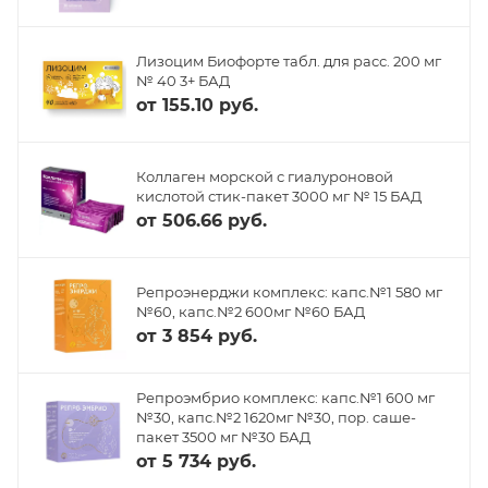
Лизоцим Биофорте табл. для расс. 200 мг
№ 40 3+ БАД
от
155.10 руб.
Коллаген морской с гиалуроновой
кислотой стик-пакет 3000 мг № 15 БАД
от
506.66 руб.
Репроэнерджи комплекс: капс.№1 580 мг
№60, капс.№2 600мг №60 БАД
от
3 854 руб.
Репроэмбрио комплекс: капс.№1 600 мг
№30, капс.№2 1620мг №30, пор. саше-
пакет 3500 мг №30 БАД
от
5 734 руб.