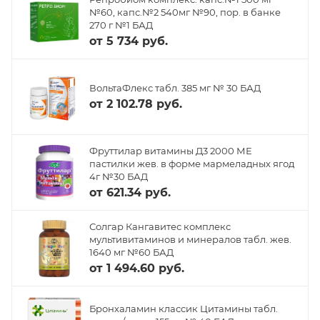
№60, капс.№2 540мг №90, пор. в банке
270 г №1 БАД
от
5 734 руб.
ВольтаФлекс табл. 385 мг № 30 БАД
от
2 102.78 руб.
Фруттилар витамины Д3 2000 МЕ
пастилки жев. в форме мармеладных ягод
4г №30 БАД
от
621.34 руб.
Солгар Кангавитес комплекс
мультивитаминов и минералов табл. жев.
1640 мг №60 БАД
от
1 494.60 руб.
Бронхаламин классик Цитамины табл.