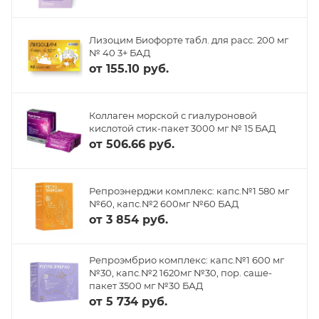
Лизоцим Биофорте табл. для расс. 200 мг
№ 40 3+ БАД
от
155.10 руб.
Коллаген морской с гиалуроновой
кислотой стик-пакет 3000 мг № 15 БАД
от
506.66 руб.
Репроэнерджи комплекс: капс.№1 580 мг
№60, капс.№2 600мг №60 БАД
от
3 854 руб.
Репроэмбрио комплекс: капс.№1 600 мг
№30, капс.№2 1620мг №30, пор. саше-
пакет 3500 мг №30 БАД
от
5 734 руб.