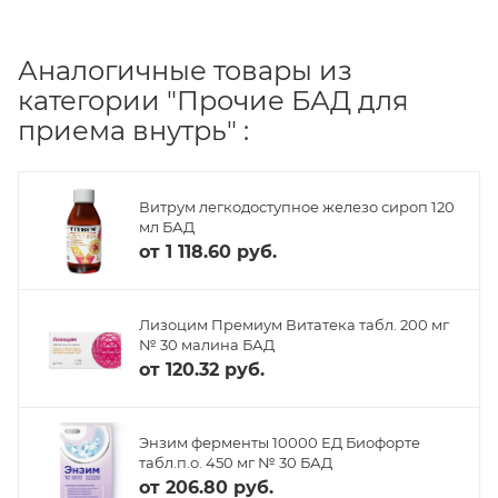
Аналогичные товары из
категории "Прочие БАД для
приема внутрь" :
Витрум легкодоступное железо сироп 120
мл БАД
от
1 118.60 руб.
Лизоцим Премиум Витатека табл. 200 мг
№ 30 малина БАД
от
120.32 руб.
Энзим ферменты 10000 ЕД Биофорте
табл.п.о. 450 мг № 30 БАД
от
206.80 руб.