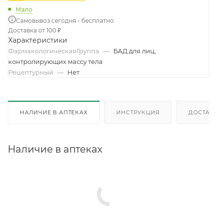
Мало
Самовывоз сегодня - бесплатно
Доставка от 100 ₽
Характеристики
ФармакологическаяГруппа
—
БАД для лиц,
контролирующих массу тела
Рецептурный
—
Нет
НАЛИЧИЕ В АПТЕКАХ
ИНСТРУКЦИЯ
ДОСТАВК
Наличие в аптеках