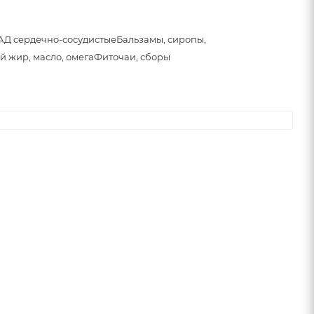
АД сердечно-сосудистые
Бальзамы, сиропы,
й жир, масло, омега
Фиточаи, сборы