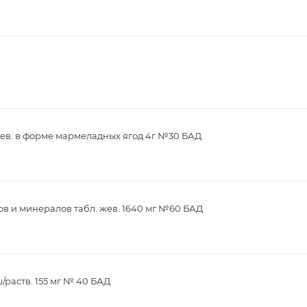
ев. в форме мармеладных ягод 4г №30 БАД
в и минералов табл. жев. 1640 мг №60 БАД
/раств. 155 мг № 40 БАД