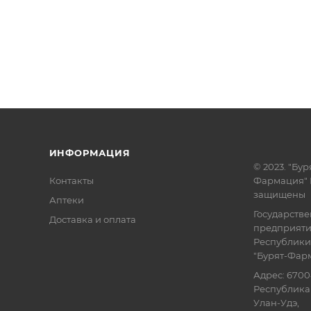
ИНФОРМАЦИЯ
© 2023. "Бур
Контакты
Фармация" 
защищены
Аптеки
Государств
Доставка и оплата
предприят
Республики
"Бурят-Фар
Адрес: 6700
Республика 
Улан-Удэ,