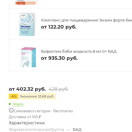
Комплекс для пищеварения Энзим форте Биоф
от
122.20 руб.
Бифистим бэби жидкость 8 мл 0+ БАД
от
935.30 руб.
от
402.32 руб.
428 руб.
-
6
%
Экономия
25.68 руб.
Мало
Самовывоз сегодня - бесплатно
Доставка от 100 ₽
Характеристики
ФармакологическаяГруппа
—
БАД