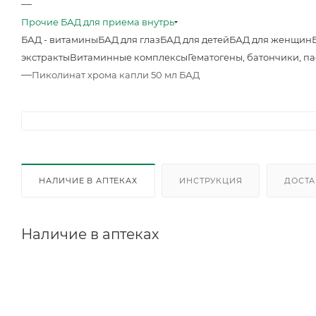
—
Прочие БАД для приема внутрь
БАД - витамины
БАД для глаз
БАД для детей
БАД для женщин
экстракты
Витаминные комплексы
Гематогены, батончики, п
—
Пиколинат хрома капли 50 мл БАД
НАЛИЧИЕ В АПТЕКАХ
ИНСТРУКЦИЯ
ДОСТА
Наличие в аптеках