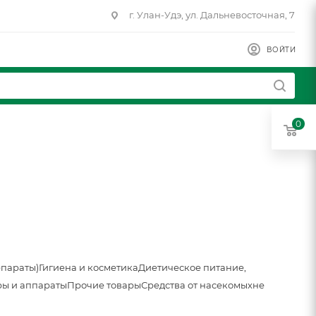
г. Улан-Удэ, ул. Дальневосточная, 7
ВОЙТИ
0
епараты)
Гигиена и косметика
Диетическое питание,
ы и аппараты
Прочие товары
Средства от насекомых
не