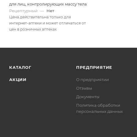
для лиц, контролирующих массу тела
Рецептурный
—
Нет
Цена действительна только для
интернет-аптеки и может отличаться от
цен в розничных аптеках
КАТАЛОГ
ПРЕДПРИЯТИЕ
АКЦИИ
О предприятии
Отзывы
Документы
Политика обработки
персональных данных