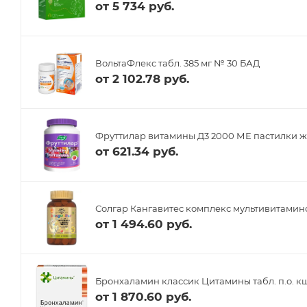
от
5 734 руб.
ВольтаФлекс табл. 385 мг № 30 БАД
от
2 102.78 руб.
Фруттилар витамины Д3 2000 МЕ пастилки ж
от
621.34 руб.
Солгар Кангавитес комплекс мультивитамино
от
1 494.60 руб.
Бронхаламин классик Цитамины табл. п.о. кш
от
1 870.60 руб.