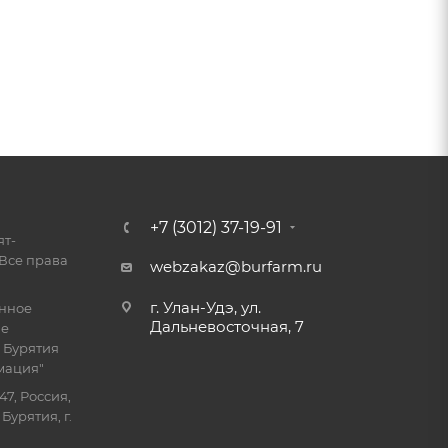
+7 (3012) 37-19-91
ят-
Все права
webzakaz@burfarm.ru
г. Улан-Удэ, ул.
енное
Дальневосточная, 7
ие
 Бурятия
мация"
47, Россия,
Бурятия, г.