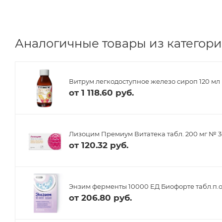
Аналогичные товары из категори
Витрум легкодоступное железо сироп 120 мл
от
1 118.60 руб.
Лизоцим Премиум Витатека табл. 200 мг № 
от
120.32 руб.
Энзим ферменты 10000 ЕД Биофорте табл.п.о
от
206.80 руб.