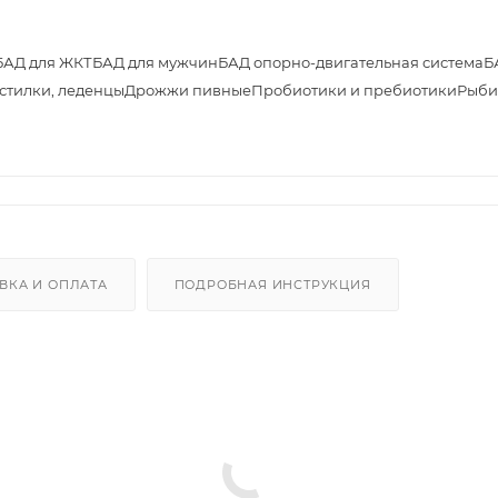
БАД для ЖКТ
БАД для мужчин
БАД опорно-двигательная система
Б
астилки, леденцы
Дрожжи пивные
Пробиотики и пребиотики
Рыби
ВКА И ОПЛАТА
ПОДРОБНАЯ ИНСТРУКЦИЯ