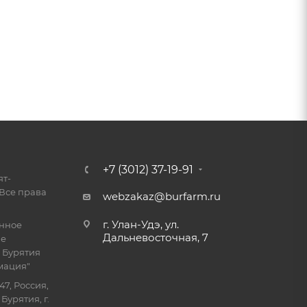
+7 (3012) 37-19-91
ят-
Все права
webzakaz@burfarm.ru
г. Улан-Удэ, ул.
енное
Дальневосточная, 7
ие
 Бурятия
мация"
47, Россия,
Бурятия, г.