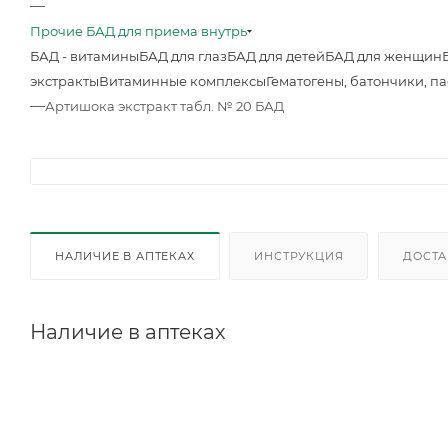
—
Прочие БАД для приема внутрь
БАД - витамины
БАД для глаз
БАД для детей
БАД для женщин
экстракты
Витаминные комплексы
Гематогены, батончики, п
—
Артишока экстракт табл. № 20 БАД
НАЛИЧИЕ В АПТЕКАХ
ИНСТРУКЦИЯ
ДОСТА
Наличие в аптеках