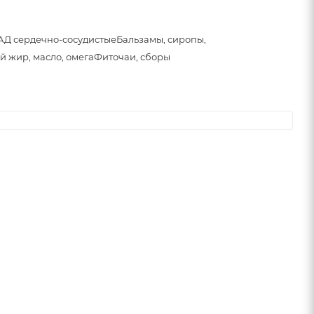
АД сердечно-сосудистые
Бальзамы, сиропы,
й жир, масло, омега
Фиточаи, сборы