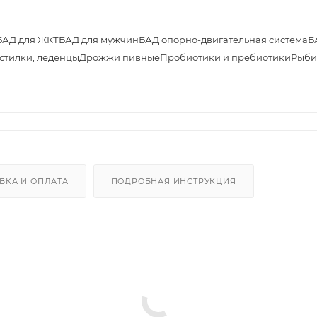
БАД для ЖКТ
БАД для мужчин
БАД опорно-двигательная система
Б
астилки, леденцы
Дрожжи пивные
Пробиотики и пребиотики
Рыби
ВКА И ОПЛАТА
ПОДРОБНАЯ ИНСТРУКЦИЯ