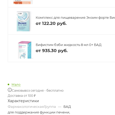
Комплекс для пищеварения Энзим форте Биоф
от
122.20 руб.
Бифистим бэби жидкость 8 мл 0+ БАД
от
935.30 руб.
Мало
Самовывоз сегодня - бесплатно
Доставка от 100 ₽
Характеристики
ФармакологическаяГруппа
—
БАД
для поддержания функции печени,