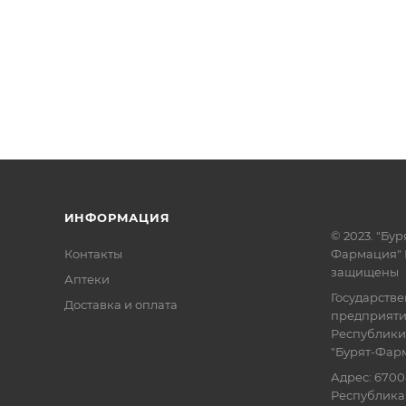
ИНФОРМАЦИЯ
© 2023. "Бур
Контакты
Фармация" 
защищены
Аптеки
Государств
Доставка и оплата
предприят
Республики
"Бурят-Фар
Адрес: 6700
Республика 