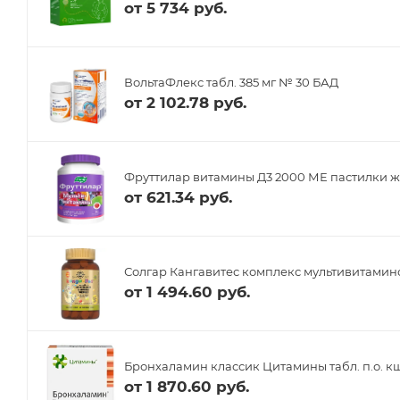
от
5 734 руб.
ВольтаФлекс табл. 385 мг № 30 БАД
от
2 102.78 руб.
Фруттилар витамины Д3 2000 МЕ пастилки ж
от
621.34 руб.
Солгар Кангавитес комплекс мультивитамино
от
1 494.60 руб.
Бронхаламин классик Цитамины табл. п.о. кш
от
1 870.60 руб.