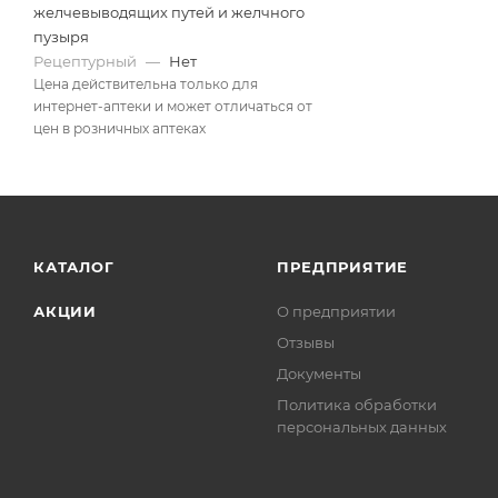
желчевыводящих путей и желчного
пузыря
Рецептурный
—
Нет
Цена действительна только для
интернет-аптеки и может отличаться от
цен в розничных аптеках
КАТАЛОГ
ПРЕДПРИЯТИЕ
АКЦИИ
О предприятии
Отзывы
Документы
Политика обработки
персональных данных