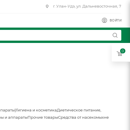
г. Улан-Удэ, ул. Дальневосточная, 7
ВОЙТИ
0
епараты)
Гигиена и косметика
Диетическое питание,
ы и аппараты
Прочие товары
Средства от насекомых
не