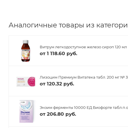
Аналогичные товары из категори
Витрум легкодоступное железо сироп 120 мл
от
1 118.60 руб.
Лизоцим Премиум Витатека табл. 200 мг № 
от
120.32 руб.
Энзим ферменты 10000 ЕД Биофорте табл.п.о
от
206.80 руб.