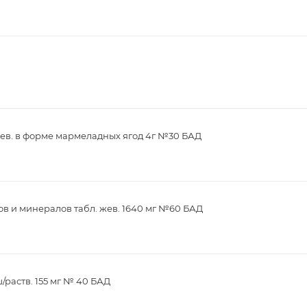
ев. в форме мармеладных ягод 4г №30 БАД
в и минералов табл. жев. 1640 мг №60 БАД
/раств. 155 мг № 40 БАД