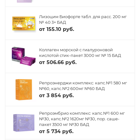
Лизоцим Биофорте табл. для расс. 200 мг
№ 40 3+ БАД
от
155.10 руб.
Коллаген морской с гиалуроновой
кислотой стик-пакет 3000 мг № 15 БАД
от
506.66 руб.
Репроэнерджи комплекс: капс.№1 580 мг
№60, капс.№2 600мг №60 БАД
от
3 854 руб.
Репроэмбрио комплекс: капс.№1 600 мг
№30, капс.№2 1620мг №30, пор. саше-
пакет 3500 мг №30 БАД
от
5 734 руб.