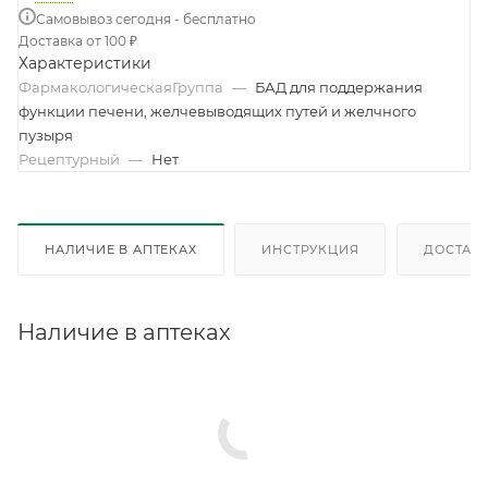
Самовывоз сегодня - бесплатно
Доставка от 100 ₽
Характеристики
ФармакологическаяГруппа
—
БАД для поддержания
функции печени, желчевыводящих путей и желчного
пузыря
Рецептурный
—
Нет
НАЛИЧИЕ В АПТЕКАХ
ИНСТРУКЦИЯ
ДОСТАВК
Наличие в аптеках