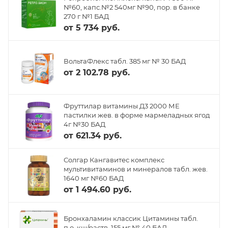
№60, капс.№2 540мг №90, пор. в банке
270 г №1 БАД
от
5 734 руб.
ВольтаФлекс табл. 385 мг № 30 БАД
от
2 102.78 руб.
Фруттилар витамины Д3 2000 МЕ
пастилки жев. в форме мармеладных ягод
4г №30 БАД
от
621.34 руб.
Солгар Кангавитес комплекс
мультивитаминов и минералов табл. жев.
1640 мг №60 БАД
от
1 494.60 руб.
Бронхаламин классик Цитамины табл.
п.о. кш/раств. 155 мг № 40 БАД