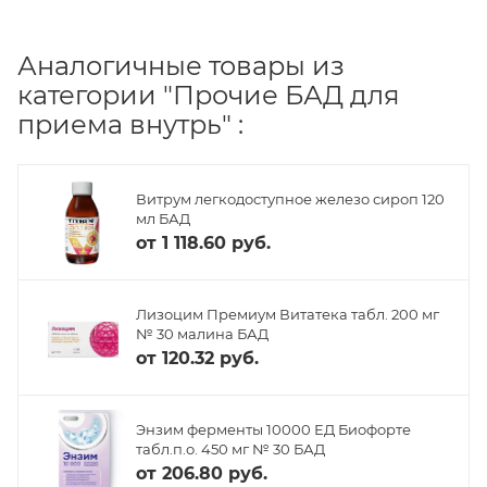
Аналогичные товары из
категории "Прочие БАД для
приема внутрь" :
Витрум легкодоступное железо сироп 120
мл БАД
от
1 118.60 руб.
Лизоцим Премиум Витатека табл. 200 мг
№ 30 малина БАД
от
120.32 руб.
Энзим ферменты 10000 ЕД Биофорте
табл.п.о. 450 мг № 30 БАД
от
206.80 руб.