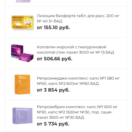
Лизоцим Биофорте табл. для расс. 200 мг
№ 40 3+ БАД
от
155.10 руб.
Коллаген морской с гиалуроновой
кислотой стик-пакет 3000 мг № 15 БАД
от
506.66 руб.
Репроэнерджи комплекс: капс.№1 580 мг
№60, капс.№2 600мг №60 БАД
от
3 854 руб.
Репроэмбрио комплекс: капс.№1 600 мг
№30, капс.№2 1620мг №30, пор. саше-
пакет 3500 мг №30 БАД
от
5 734 руб.