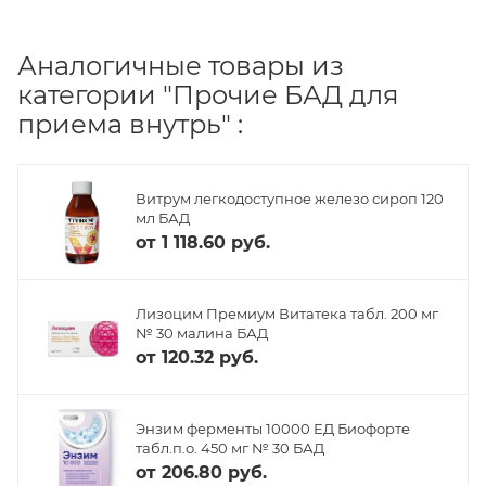
Аналогичные товары из
категории "Прочие БАД для
приема внутрь" :
Витрум легкодоступное железо сироп 120
мл БАД
от
1 118.60 руб.
Лизоцим Премиум Витатека табл. 200 мг
№ 30 малина БАД
от
120.32 руб.
Энзим ферменты 10000 ЕД Биофорте
табл.п.о. 450 мг № 30 БАД
от
206.80 руб.