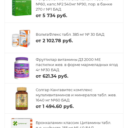
№60, капс.№2 540мг №90, пор. в банке
270 г №1 БАД
от
5 734 руб.
ВольтаФлекс табл. 385 мг № 30 БАД
от
2 102.78 руб.
Фруттилар витамины Д3 2000 МЕ
пастилки жев. в форме мармеладных ягод
4г №30 БАД
от
621.34 руб.
Солгар Кангавитес комплекс
мультивитаминов и минералов табл. жев.
1640 мг №60 БАД
от
1 494.60 руб.
Бронхаламин классик Цитамины табл.
п.о. кш/раств. 155 мг № 40 БАД