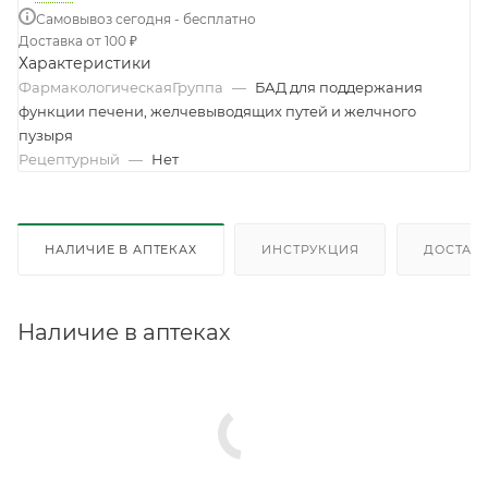
Самовывоз сегодня - бесплатно
Доставка от 100 ₽
Характеристики
ФармакологическаяГруппа
—
БАД для поддержания
функции печени, желчевыводящих путей и желчного
пузыря
Рецептурный
—
Нет
НАЛИЧИЕ В АПТЕКАХ
ИНСТРУКЦИЯ
ДОСТАВК
Наличие в аптеках