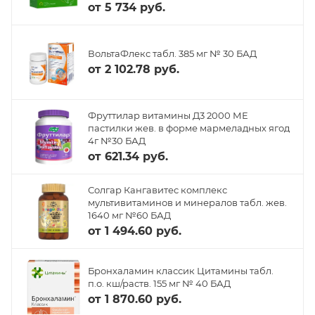
от
5 734 руб.
ВольтаФлекс табл. 385 мг № 30 БАД
от
2 102.78 руб.
Фруттилар витамины Д3 2000 МЕ
пастилки жев. в форме мармеладных ягод
4г №30 БАД
от
621.34 руб.
Солгар Кангавитес комплекс
мультивитаминов и минералов табл. жев.
1640 мг №60 БАД
от
1 494.60 руб.
Бронхаламин классик Цитамины табл.
п.о. кш/раств. 155 мг № 40 БАД
от
1 870.60 руб.