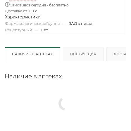
Самовывоз сегодня - бесплатно
Доставка от 100 ₽
Характеристики
ФармакологическаяГруппа
—
БАД к пище
Рецептурный
—
Нет
НАЛИЧИЕ В АПТЕКАХ
ИНСТРУКЦИЯ
ДОСТАВК
Наличие в аптеках