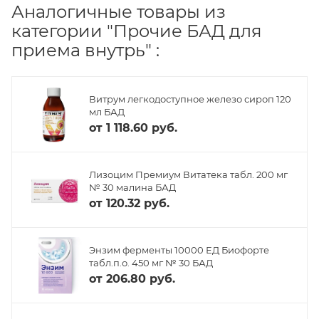
Аналогичные товары из
категории "Прочие БАД для
приема внутрь" :
Витрум легкодоступное железо сироп 120
мл БАД
от
1 118.60 руб.
Лизоцим Премиум Витатека табл. 200 мг
№ 30 малина БАД
от
120.32 руб.
Энзим ферменты 10000 ЕД Биофорте
табл.п.о. 450 мг № 30 БАД
от
206.80 руб.