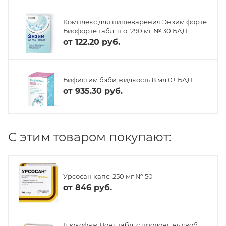
Комплекс для пищеварения Энзим форте
Биофорте табл. п.о. 290 мг № 30 БАД
от
122.20 руб.
Бифистим бэби жидкость 8 мл 0+ БАД
от
935.30 руб.
C этим товаром покупают:
Урсосан капс. 250 мг № 50
от
846 руб.
Глюкофаж Лонг табл. с пролонг. высвоб.