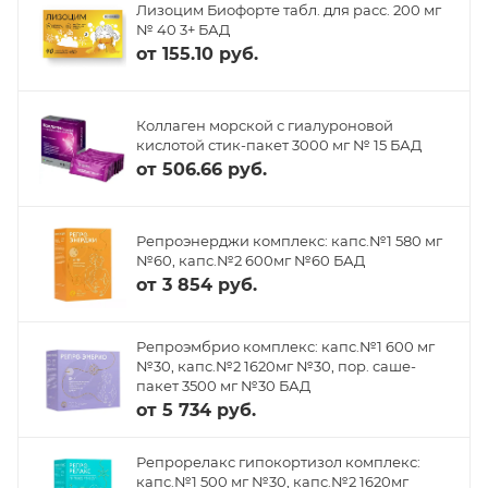
Лизоцим Биофорте табл. для расс. 200 мг
№ 40 3+ БАД
от
155.10 руб.
Коллаген морской с гиалуроновой
кислотой стик-пакет 3000 мг № 15 БАД
от
506.66 руб.
Репроэнерджи комплекс: капс.№1 580 мг
№60, капс.№2 600мг №60 БАД
от
3 854 руб.
Репроэмбрио комплекс: капс.№1 600 мг
№30, капс.№2 1620мг №30, пор. саше-
пакет 3500 мг №30 БАД
от
5 734 руб.
Репрорелакс гипокортизол комплекс:
капс.№1 500 мг №30, капс.№2 1620мг