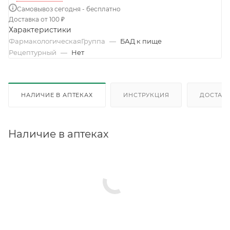
Самовывоз сегодня - бесплатно
Доставка от 100 ₽
Характеристики
ФармакологическаяГруппа
—
БАД к пище
Рецептурный
—
Нет
НАЛИЧИЕ В АПТЕКАХ
ИНСТРУКЦИЯ
ДОСТАВК
Наличие в аптеках