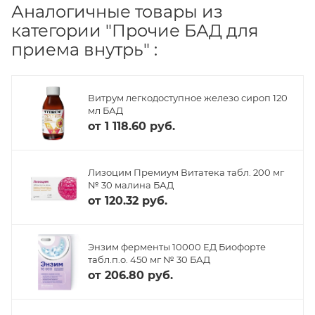
Аналогичные товары из
категории "Прочие БАД для
приема внутрь" :
Витрум легкодоступное железо сироп 120
мл БАД
от
1 118.60 руб.
Лизоцим Премиум Витатека табл. 200 мг
№ 30 малина БАД
от
120.32 руб.
Энзим ферменты 10000 ЕД Биофорте
табл.п.о. 450 мг № 30 БАД
от
206.80 руб.