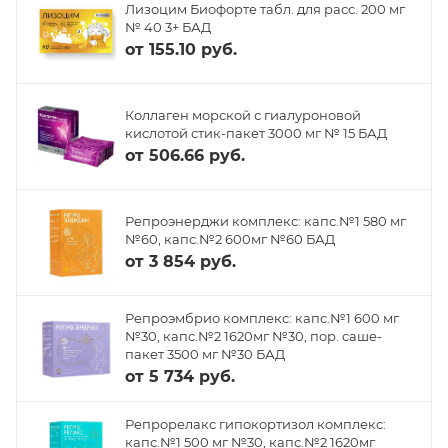
Лизоцим Биофорте табл. для расс. 200 мг
№ 40 3+ БАД
от
155.10 руб.
Коллаген морской с гиалуроновой
кислотой стик-пакет 3000 мг № 15 БАД
от
506.66 руб.
Репроэнерджи комплекс: капс.№1 580 мг
№60, капс.№2 600мг №60 БАД
от
3 854 руб.
Репроэмбрио комплекс: капс.№1 600 мг
№30, капс.№2 1620мг №30, пор. саше-
пакет 3500 мг №30 БАД
от
5 734 руб.
Репрорелакс гипокортизол комплекс:
капс.№1 500 мг №30, капс.№2 1620мг