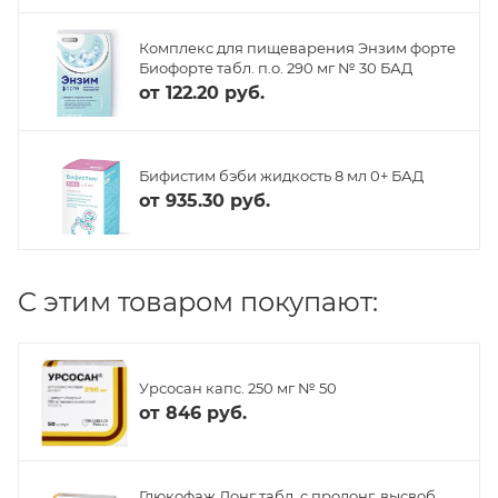
Комплекс для пищеварения Энзим форте
Биофорте табл. п.о. 290 мг № 30 БАД
от
122.20 руб.
Бифистим бэби жидкость 8 мл 0+ БАД
от
935.30 руб.
C этим товаром покупают:
Урсосан капс. 250 мг № 50
от
846 руб.
Глюкофаж Лонг табл. с пролонг. высвоб.