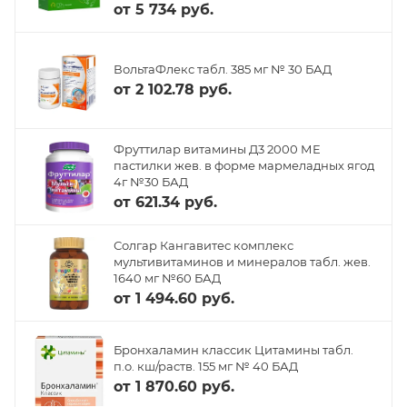
от
5 734 руб.
ВольтаФлекс табл. 385 мг № 30 БАД
от
2 102.78 руб.
Фруттилар витамины Д3 2000 МЕ
пастилки жев. в форме мармеладных ягод
4г №30 БАД
от
621.34 руб.
Солгар Кангавитес комплекс
мультивитаминов и минералов табл. жев.
1640 мг №60 БАД
от
1 494.60 руб.
Бронхаламин классик Цитамины табл.
п.о. кш/раств. 155 мг № 40 БАД
от
1 870.60 руб.