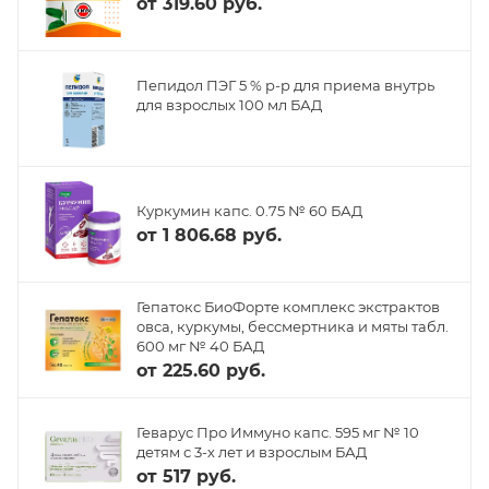
от
319.60 руб.
Пепидол ПЭГ 5 % р-р для приема внутрь
для взрослых 100 мл БАД
Куркумин капс. 0.75 № 60 БАД
от
1 806.68 руб.
Гепатокс БиоФорте комплекс экстрактов
овса, куркумы, бессмертника и мяты табл.
600 мг № 40 БАД
от
225.60 руб.
Геварус Про Иммуно капс. 595 мг № 10
детям с 3-х лет и взрослым БАД
от
517 руб.