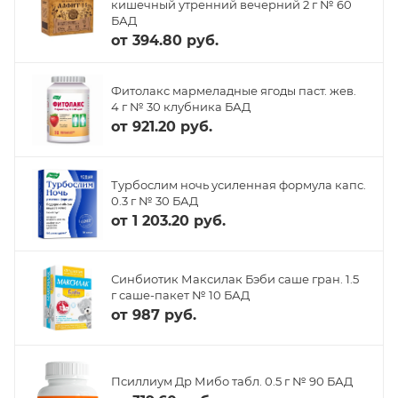
кишечный утренний вечерний 2 г № 60
БАД
от
394.80 руб.
Фитолакс мармеладные ягоды паст. жев.
4 г № 30 клубника БАД
от
921.20 руб.
Турбослим ночь усиленная формула капс.
0.3 г № 30 БАД
от
1 203.20 руб.
Синбиотик Максилак Бэби саше гран. 1.5
г саше-пакет № 10 БАД
от
987 руб.
Псиллиум Др Мибо табл. 0.5 г № 90 БАД