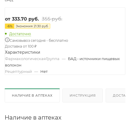
355 руб.
от
333.70 руб.
-
6
%
Экономия
21.30 руб.
Достаточно
Самовывоз сегодня - бесплатно
Доставка от 100 ₽
Характеристики
ФармакологическаяГруппа
—
БАД - источники пищевых
волокон
Рецептурный
—
Нет
НАЛИЧИЕ В АПТЕКАХ
ИНСТРУКЦИЯ
ДОСТАВК
Наличие в аптеках